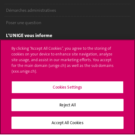
Démarches administratives
Poser une question
L'UNIGE vous informe
UNIGE Mobile
By clicking “Accept All Cookies”, you agree to the storing of
cookies on your device to enhance site navigation, analyze
site usage, and assist in our marketing efforts. You accept
Médias
for the main domain (unige.ch) as well as the sub domains
(xxx.unige.ch).
Offres d'emploi
Bibliothèque
Cookies Settings
Calendrier académique
Reject All
Médias sociaux UNIGE
Accept All Cookies