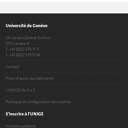
Université de Genève
24 rue du Général-Dufour
1211 Genève 4
T. +41 (0)22 379 71 11
F. +41 (0)22 379 11 34
Contact
Plans d'accès aux bâtiments
L'UNIGE de A à Z
Politique et configuration des cookies
S'inscrire à l'UNIGE
Immatriculations