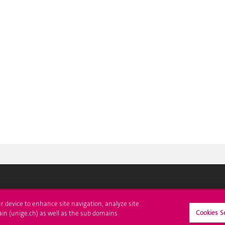
crire à l'UNIGE
L'UNIGE vous informe
ur device to enhance site navigation, analyze site
Cookies S
ain (unige.ch) as well as the sub domains
culations
UNIGE Mobile