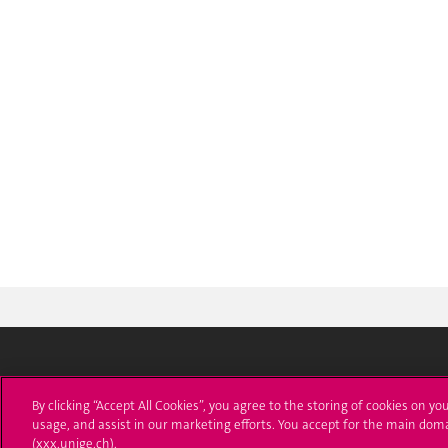
Université de Genève
S'ins
By clicking “Accept All Cookies”, you agree to the storing of cookies on yo
usage, and assist in our marketing efforts. You accept for the main dom
24 rue du Général-Dufour
Immatri
(xxx.unige.ch).