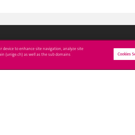
crire à l'UNIGE
L'UNIGE vous informe
ur device to enhance site navigation, analyze site
Cookies S
ain (unige.ch) as well as the sub domains
culations
UNIGE Mobile
es administratives
Médias
ne question
Offres d'emploi
Bibliothèque
Calendrier académique