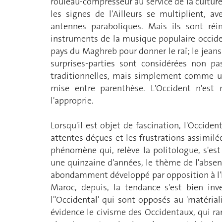
rouleau-compresseur au service de la cultur
les signes de l'Ailleurs se multiplient, 
antennes paraboliques. Mais ils sont réin
instruments de la musique populaire occiden
pays du Maghreb pour donner le raï; le jeans s
surprises-parties sont considérées non p
traditionnelles, mais simplement comme une 
mise entre parenthèse. L'Occident n'est n
l'approprie.
Lorsqu'il est objet de fascination, l'Occiden
attentes déçues et les frustrations assimil
phénomène qui, relève la politologue, s'est 
une quinzaine d'années, le thème de l'absenc
abondamment développé par opposition à l'h
Maroc, depuis, la tendance s'est bien inv
l''Occidental' qui sont opposés au 'matéria
évidence le civisme des Occidentaux, qui ra