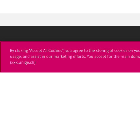
Université de Genève
S'ins
By clicking “Accept All Cookies”, you agree to the storing of cookies on yo
usage, and assist in our marketing efforts. You accept for the main dom
24 rue du Général-Dufour
Immatri
(xxx.unige.ch).
1211 Genève 4
T. +41 (0)22 379 71 11
Démarch
F. +41 (0)22 379 11 34
Poser u
Contact
Plans d'accès aux bâtiments
L'UNIGE de A à Z
Politique et configuration des cookies