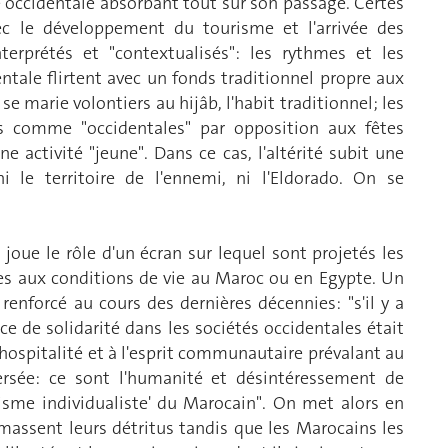
e occidentale absorbant tout sur son passage. Certes
avec le développement du tourisme et l'arrivée des
terprétés et "contextualisés": les rythmes et les
tale flirtent avec un fonds traditionnel propre aux
e marie volontiers au hijâb, l'habit traditionnel; les
as comme "occidentales" par opposition aux fêtes
activité "jeune". Dans ce cas, l'altérité subit une
i le territoire de l'ennemi, ni l'Eldorado. On se
t joue le rôle d'un écran sur lequel sont projetés les
ées aux conditions de vie au Maroc ou en Egypte. Un
renforcé au cours des dernières décennies: "s'il y a
e de solidarité dans les sociétés occidentales était
ospitalité et à l'esprit communautaire prévalant au
ersée: ce sont l'humanité et désintéressement de
lisme individualiste' du Marocain". On met alors en
massent leurs détritus tandis que les Marocains les