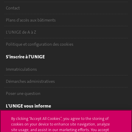
Contact
Plans d'accès aux bâtiments
L'UNIGE de A à Z
Politique et configuration des cookies
S'inscrire à l'UNIGE
Immatriculations
Démarches administratives
Poser une question
L'UNIGE vous informe
UNIGE Mobile
By clicking “Accept All Cookies”, you agree to the storing of
cookies on your device to enhance site navigation, analyze
site usage, and assist in our marketing efforts. You accept
Médias