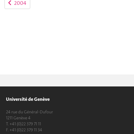
2004
Université de Genève
24 rue du Général-Dufour
1211 Genève 4
T. +41 (0)22 379 71 11
F. +41 (0)22 379 11 34