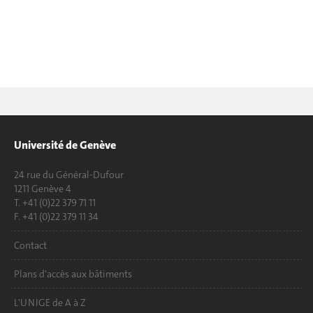
Université de Genève
24 rue du Général-Dufour
1211 Genève 4
T. +41 (0)22 379 71 11
F. +41 (0)22 379 11 34
Contact
Plans d'accès aux bâtiments
L'UNIGE de A à Z