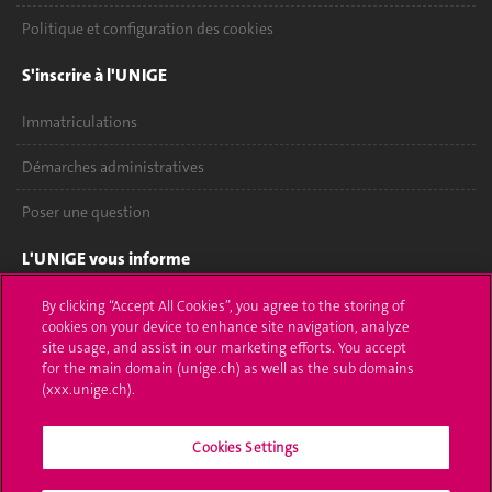
Politique et configuration des cookies
S'inscrire à l'UNIGE
Immatriculations
Démarches administratives
Poser une question
L'UNIGE vous informe
UNIGE Mobile
By clicking “Accept All Cookies”, you agree to the storing of
cookies on your device to enhance site navigation, analyze
site usage, and assist in our marketing efforts. You accept
Médias
for the main domain (unige.ch) as well as the sub domains
(xxx.unige.ch).
Offres d'emploi
Bibliothèque
Cookies Settings
Calendrier académique