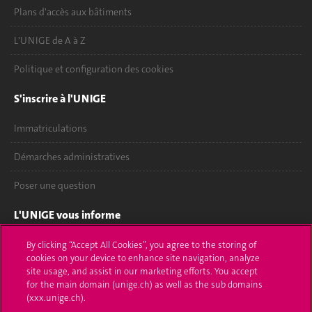
Plans d'accès aux bâtiments
L'UNIGE de A à Z
Politique et configuration des cookies
S'inscrire à l'UNIGE
Immatriculations
Démarches administratives
Poser une question
L'UNIGE vous informe
UNIGE Mobile
By clicking “Accept All Cookies”, you agree to the storing of
cookies on your device to enhance site navigation, analyze
site usage, and assist in our marketing efforts. You accept
Médias
for the main domain (unige.ch) as well as the sub domains
(xxx.unige.ch).
Offres d'emploi