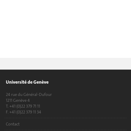
Université de Genève
24 rue du Général-Dufour
1211 Genève 4
T. +41 (0)22 379 71 11
F. +41 (0)22 379 11 34
Contact