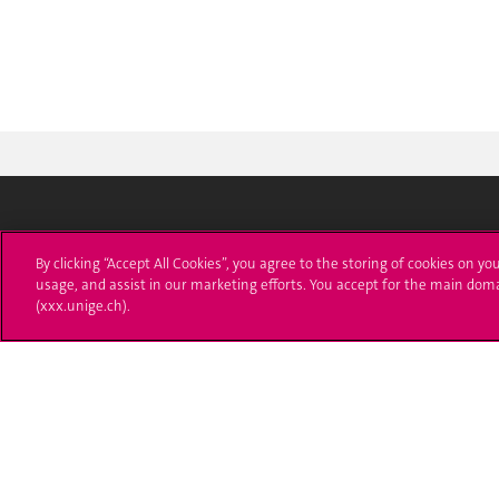
Université de Genève
S'ins
By clicking “Accept All Cookies”, you agree to the storing of cookies on yo
usage, and assist in our marketing efforts. You accept for the main dom
24 rue du Général-Dufour
Immatri
(xxx.unige.ch).
1211 Genève 4
T. +41 (0)22 379 71 11
Démarch
F. +41 (0)22 379 11 34
Poser u
Contact
Plans d'accès aux bâtiments