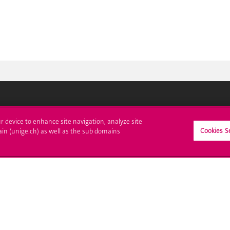
crire à l'UNIGE
L'UNIGE vous informe
ur device to enhance site navigation, analyze site
Cookies S
ain (unige.ch) as well as the sub domains
culations
UNIGE Mobile
es administratives
Médias
ne question
Offres d'emploi
Bibliothèque
Calendrier académique