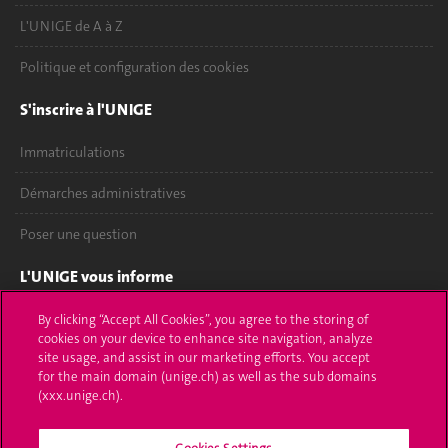
L'UNIGE de A à Z
Politique et configuration des cookies
S'inscrire à l'UNIGE
Immatriculations
Démarches administratives
Poser une question
L'UNIGE vous informe
UNIGE Mobile
By clicking “Accept All Cookies”, you agree to the storing of
cookies on your device to enhance site navigation, analyze
site usage, and assist in our marketing efforts. You accept
Médias
for the main domain (unige.ch) as well as the sub domains
(xxx.unige.ch).
Offres d'emploi
Bibliothèque