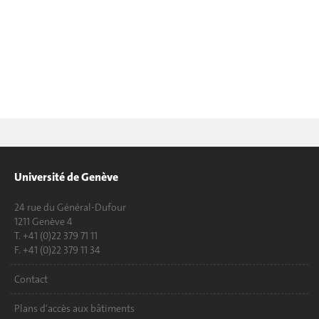
Université de Genève
24 rue du Général-Dufour
1211 Genève 4
T. +41 (0)22 379 71 11
F. +41 (0)22 379 11 34
Contact
Plans d'accès aux bâtiments