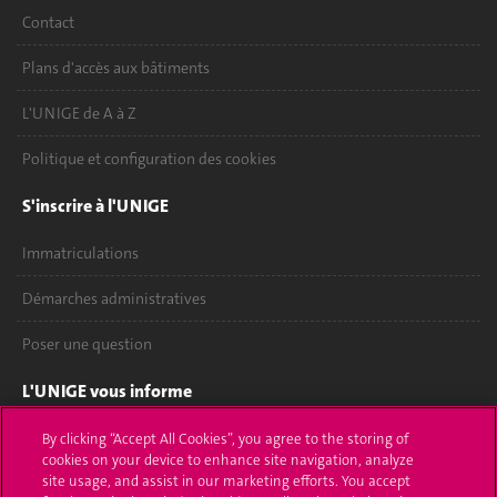
Contact
Plans d'accès aux bâtiments
L'UNIGE de A à Z
Politique et configuration des cookies
S'inscrire à l'UNIGE
Immatriculations
Démarches administratives
Poser une question
L'UNIGE vous informe
UNIGE Mobile
By clicking “Accept All Cookies”, you agree to the storing of
cookies on your device to enhance site navigation, analyze
site usage, and assist in our marketing efforts. You accept
Médias