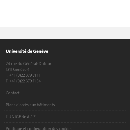
Université de Genève
24 rue du Général-Dufour
1211 Genève 4
T. +41 (0)22 379 71 11
F. +41 (0)22 379 11 34
Contact
Plans d'accès aux bâtiments
L'UNIGE de A à Z
Politique et configuration des cookies