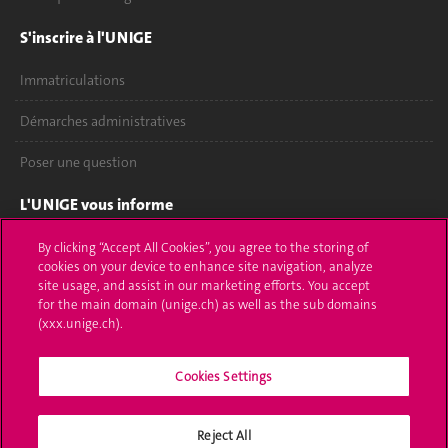
S'inscrire à l'UNIGE
Immatriculations
Démarches administratives
Poser une question
L'UNIGE vous informe
UNIGE Mobile
By clicking “Accept All Cookies”, you agree to the storing of
cookies on your device to enhance site navigation, analyze
site usage, and assist in our marketing efforts. You accept
Médias
for the main domain (unige.ch) as well as the sub domains
(xxx.unige.ch).
Offres d'emploi
Bibliothèque
Cookies Settings
Calendrier académique
Reject All