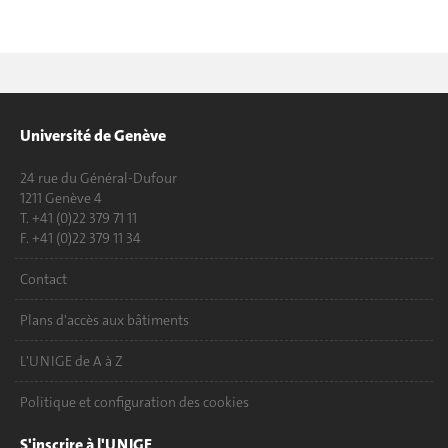
Université de Genève
24 rue du Général-Dufour
1211 Genève 4
T. +41 (0)22 379 71 11
F. +41 (0)22 379 11 34
Contact
Plans d'accès aux bâtiments
L'UNIGE de A à Z
Politique et configuration des cookies
S'inscrire à l'UNIGE