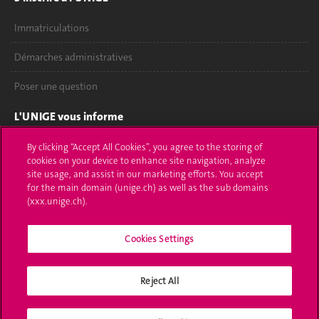
Immatriculations
Démarches administratives
Poser une question
L'UNIGE vous informe
UNIGE Mobile
By clicking “Accept All Cookies”, you agree to the storing of
cookies on your device to enhance site navigation, analyze
site usage, and assist in our marketing efforts. You accept
Médias
for the main domain (unige.ch) as well as the sub domains
(xxx.unige.ch).
Offres d'emploi
Bibliothèque
Cookies Settings
Calendrier académique
Reject All
Médias sociaux UNIGE