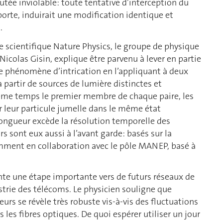
utée inviolable: toute tentative d’interception du
porte, induirait une modification identique et
.
ue scientifique Nature Physics, le groupe de physique
Nicolas Gisin, explique être parvenu à lever en partie
le phénomène d’intrication en l’appliquant à deux
partir de sources de lumière distinctes et
ême temps le premier membre de chaque paire, les
r leur particule jumelle dans le même état
longueur excède la résolution temporelle des
s sont eux aussi à l’avant garde: basés sur la
mment en collaboration avec le pôle MANEP, basé à
ente une étape importante vers de futurs réseaux de
rie des télécoms. Le physicien souligne que
heurs se révèle très robuste vis-à-vis des fluctuations
les fibres optiques. De quoi espérer utiliser un jour