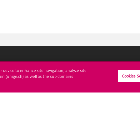
crire à l'UNIGE
L'UNIGE vous informe
ur device to enhance site navigation, analyze site
Cookies S
ain (unige.ch) as well as the sub domains
culations
UNIGE Mobile
es administratives
Médias
ne question
Offres d'emploi
Bibliothèque
Calendrier académique