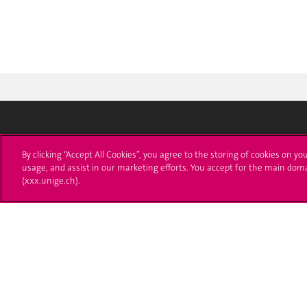
Université de Genève
S'ins
By clicking “Accept All Cookies”, you agree to the storing of cookies on yo
usage, and assist in our marketing efforts. You accept for the main dom
24 rue du Général-Dufour
Immatri
(xxx.unige.ch).
1211 Genève 4
T. +41 (0)22 379 71 11
Démarch
F. +41 (0)22 379 11 34
Poser u
Contact
Plans d'accès aux bâtiments
L'UNIGE de A à Z