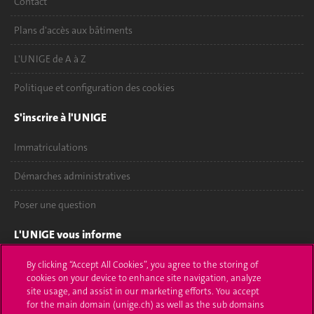
Contact
Plans d'accès aux bâtiments
L'UNIGE de A à Z
Politique et configuration des cookies
S'inscrire à l'UNIGE
Immatriculations
Démarches administratives
Poser une question
L'UNIGE vous informe
UNIGE Mobile
By clicking “Accept All Cookies”, you agree to the storing of
cookies on your device to enhance site navigation, analyze
site usage, and assist in our marketing efforts. You accept
Médias
for the main domain (unige.ch) as well as the sub domains