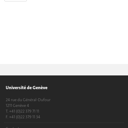
Université de Genève
24 rue du Général-Dufour
1211 Genève 4
T. +41 (0)22 379 71 11
F. +41 (0)22 379 11 34