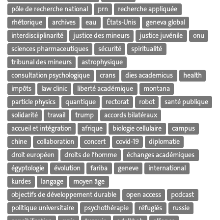
pôle de recherche national
prn
recherche appliquée
rhétorique
archives
eau
États-Unis
geneva global
interdisciiplinarité
justice des mineurs
justice juvénile
onu
sciences pharmaceutiques
sécurité
spiritualité
tribunal des mineurs
astrophysique
consultation psychologique
crans
dies academicus
health
impôts
law clinic
liberté académique
montana
particle physics
quantique
rectorat
robot
santé publique
solidarité
travail
trump
accords bilatéraux
accueil et intégration
afrique
biologie cellulaire
campus
chine
collaboration
concert
covid-19
diplomatie
droit européen
droits de l'homme
échanges académiques
égyptologie
évolution
fariba
geneve
international
kurdes
langage
moyen âge
objectifs de développement durable
open access
podcast
politique universitaire
psychothérapie
réfugiés
russie