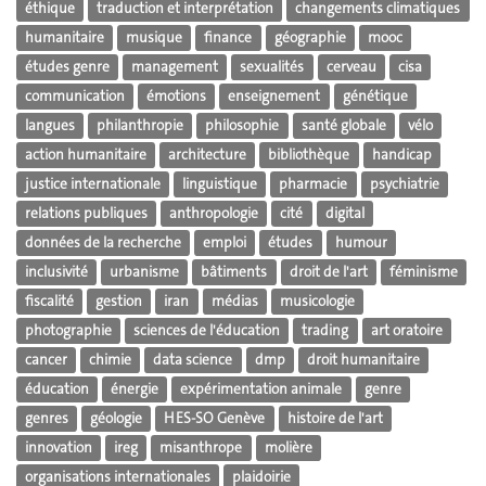
éthique
traduction et interprétation
changements climatiques
humanitaire
musique
finance
géographie
mooc
études genre
management
sexualités
cerveau
cisa
communication
émotions
enseignement
génétique
langues
philanthropie
philosophie
santé globale
vélo
action humanitaire
architecture
bibliothèque
handicap
justice internationale
linguistique
pharmacie
psychiatrie
relations publiques
anthropologie
cité
digital
données de la recherche
emploi
études
humour
inclusivité
urbanisme
bâtiments
droit de l'art
féminisme
fiscalité
gestion
iran
médias
musicologie
photographie
sciences de l'éducation
trading
art oratoire
cancer
chimie
data science
dmp
droit humanitaire
éducation
énergie
expérimentation animale
genre
genres
géologie
HES-SO Genève
histoire de l'art
innovation
ireg
misanthrope
molière
organisations internationales
plaidoirie