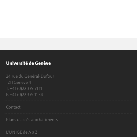
Université de Genève
24 rue du Général-Dufour
1211 Genève 4
T. +41 (0)22 379 71 11
F. +41 (0)22 379 11 34
Contact
Plans d'accès aux bâtiments
L'UNIGE de A à Z