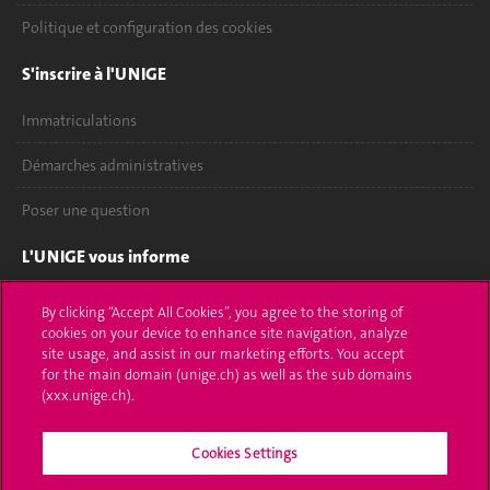
Politique et configuration des cookies
S'inscrire à l'UNIGE
Immatriculations
Démarches administratives
Poser une question
L'UNIGE vous informe
UNIGE Mobile
By clicking “Accept All Cookies”, you agree to the storing of
cookies on your device to enhance site navigation, analyze
Médias
site usage, and assist in our marketing efforts. You accept
for the main domain (unige.ch) as well as the sub domains
Offres d'emploi
(xxx.unige.ch).
Bibliothèque
Cookies Settings
Calendrier académique