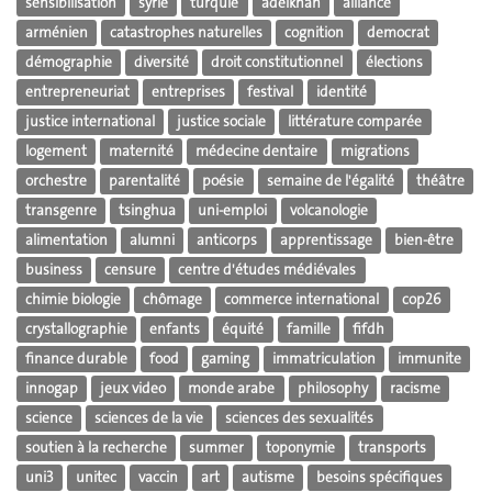
sensibilisation
syrie
turquie
adelkhah
alliance
arménien
catastrophes naturelles
cognition
democrat
démographie
diversité
droit constitutionnel
élections
entrepreneuriat
entreprises
festival
identité
justice international
justice sociale
littérature comparée
logement
maternité
médecine dentaire
migrations
orchestre
parentalité
poésie
semaine de l'égalité
théâtre
transgenre
tsinghua
uni-emploi
volcanologie
alimentation
alumni
anticorps
apprentissage
bien-être
business
censure
centre d'études médiévales
chimie biologie
chômage
commerce international
cop26
crystallographie
enfants
équité
famille
fifdh
finance durable
food
gaming
immatriculation
immunite
innogap
jeux video
monde arabe
philosophy
racisme
science
sciences de la vie
sciences des sexualités
soutien à la recherche
summer
toponymie
transports
uni3
unitec
vaccin
art
autisme
besoins spécifiques