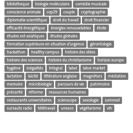
bibliotheque
biologie moléculaire
comédie musicale
conscience animale
cop29
couple
cryptographie
diplomatie scientifique
droit du travail
droit financier
efficacité énergétique
énergies renouvelables
étoile
études est-asiatiques
études globales
formation supérieure en situation d’urgence
gérontologie
hackathon
healthy campus
histoire des idées
histoire des sciences
histoire du christianisme
horizon europe
hygiène
inégalités
Integral
label
labor market
lactation
laïcité
littérature anglaise
magnétars
médiation
memoire
microbiologie
parcours de vie
patrimoine
précarité
réforme
ressources humaines
restaurants universitaires
scienscope
sexologie
sommeil
sursauts radio
télétravail
unesco
végétarisme
vih