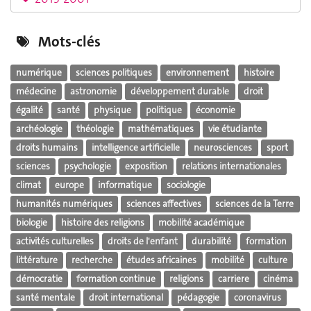
Mots-clés
numérique
sciences politiques
environnement
histoire
médecine
astronomie
développement durable
droit
égalité
santé
physique
politique
économie
archéologie
théologie
mathématiques
vie étudiante
droits humains
intelligence artificielle
neurosciences
sport
sciences
psychologie
exposition
relations internationales
climat
europe
informatique
sociologie
humanités numériques
sciences affectives
sciences de la Terre
biologie
histoire des religions
mobilité académique
activités culturelles
droits de l'enfant
durabilité
formation
littérature
recherche
études africaines
mobilité
culture
démocratie
formation continue
religions
carriere
cinéma
santé mentale
droit international
pédagogie
coronavirus