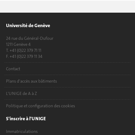
Université de Genève
24 rue du Général-Dufour
1211 Genève 4
T. +41 (0)22 379 71 11
F. +41 (0)22 379 11 34
Contact
Plans d'accès aux bâtiments
L'UNIGE de A à Z
Politique et configuration des cookies
S'inscrire à l'UNIGE
Immatriculations