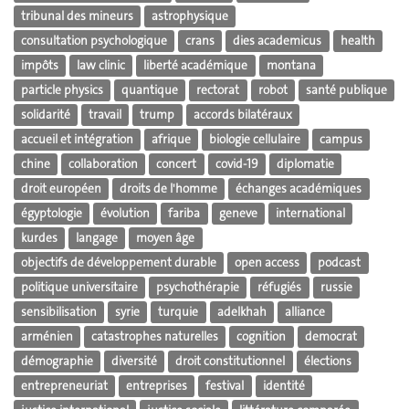
tribunal des mineurs
astrophysique
consultation psychologique
crans
dies academicus
health
impôts
law clinic
liberté académique
montana
particle physics
quantique
rectorat
robot
santé publique
solidarité
travail
trump
accords bilatéraux
accueil et intégration
afrique
biologie cellulaire
campus
chine
collaboration
concert
covid-19
diplomatie
droit européen
droits de l'homme
échanges académiques
égyptologie
évolution
fariba
geneve
international
kurdes
langage
moyen âge
objectifs de développement durable
open access
podcast
politique universitaire
psychothérapie
réfugiés
russie
sensibilisation
syrie
turquie
adelkhah
alliance
arménien
catastrophes naturelles
cognition
democrat
démographie
diversité
droit constitutionnel
élections
entrepreneuriat
entreprises
festival
identité