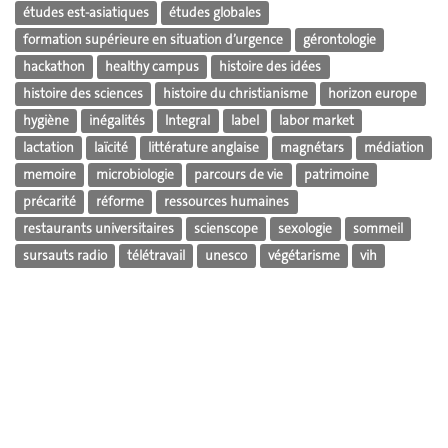
études est-asiatiques
études globales
formation supérieure en situation d’urgence
gérontologie
hackathon
healthy campus
histoire des idées
histoire des sciences
histoire du christianisme
horizon europe
hygiène
inégalités
Integral
label
labor market
lactation
laïcité
littérature anglaise
magnétars
médiation
memoire
microbiologie
parcours de vie
patrimoine
précarité
réforme
ressources humaines
restaurants universitaires
scienscope
sexologie
sommeil
sursauts radio
télétravail
unesco
végétarisme
vih