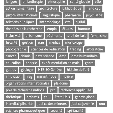
langues
philanthropie
philosophie
santé globale
vélo
action humanitaire
architecture
bibliothèque
handicap
justice internationale
linguistique
pharmacie
psychiatrie
relations publiques
anthropologie
cité
digital
données de la recherche
emploi
études
humour
inclusivité
urbanisme
bâtiments
droit de l'art
féminisme
fiscalité
gestion
iran
médias
musicologie
photographie
sciences de l'éducation
trading
art oratoire
cancer
chimie
data science
dmp
droit humanitaire
éducation
énergie
expérimentation animale
genre
genres
géologie
HES-SO Genève
histoire de l'art
innovation
ireg
misanthrope
molière
organisations internationales
plaidoirie
pôle de recherche national
prn
recherche appliquée
rhétorique
archives
eau
États-Unis
geneva global
interdisciiplinarité
justice des mineurs
justice juvénile
onu
sciences pharmaceutiques
sécurité
spiritualité