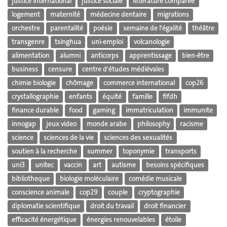
justice international
justice sociale
littérature comparée
logement
maternité
médecine dentaire
migrations
orchestre
parentalité
poésie
semaine de l'égalité
théâtre
transgenre
tsinghua
uni-emploi
volcanologie
alimentation
alumni
anticorps
apprentissage
bien-être
business
censure
centre d'études médiévales
chimie biologie
chômage
commerce international
cop26
crystallographie
enfants
équité
famille
fifdh
finance durable
food
gaming
immatriculation
immunite
innogap
jeux video
monde arabe
philosophy
racisme
science
sciences de la vie
sciences des sexualités
soutien à la recherche
summer
toponymie
transports
uni3
unitec
vaccin
art
autisme
besoins spécifiques
bibliotheque
biologie moléculaire
comédie musicale
conscience animale
cop29
couple
cryptographie
diplomatie scientifique
droit du travail
droit financier
efficacité énergétique
énergies renouvelables
étoile