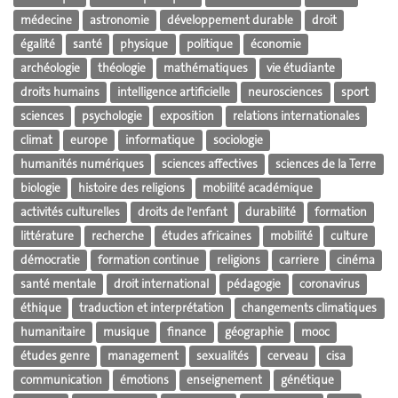
médecine
astronomie
développement durable
droit
égalité
santé
physique
politique
économie
archéologie
théologie
mathématiques
vie étudiante
droits humains
intelligence artificielle
neurosciences
sport
sciences
psychologie
exposition
relations internationales
climat
europe
informatique
sociologie
humanités numériques
sciences affectives
sciences de la Terre
biologie
histoire des religions
mobilité académique
activités culturelles
droits de l'enfant
durabilité
formation
littérature
recherche
études africaines
mobilité
culture
démocratie
formation continue
religions
carriere
cinéma
santé mentale
droit international
pédagogie
coronavirus
éthique
traduction et interprétation
changements climatiques
humanitaire
musique
finance
géographie
mooc
études genre
management
sexualités
cerveau
cisa
communication
émotions
enseignement
génétique