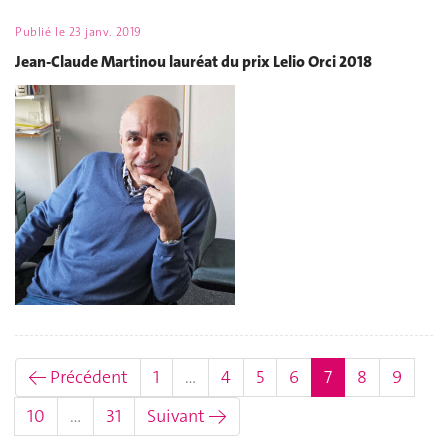
Publié le
23 janv. 2019
Jean-Claude Martinou lauréat du prix Lelio Orci 2018
(actuel)
← Précédent
1
…
4
5
6
7
8
9
10
…
31
Suivant →