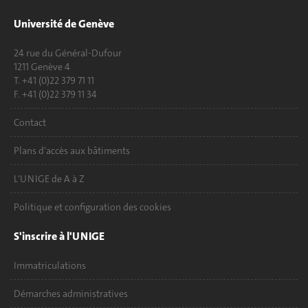
Université de Genève
24 rue du Général-Dufour
1211 Genève 4
T. +41 (0)22 379 71 11
F. +41 (0)22 379 11 34
Contact
Plans d'accès aux bâtiments
L'UNIGE de A à Z
Politique et configuration des cookies
S'inscrire à l'UNIGE
Immatriculations
Démarches administratives