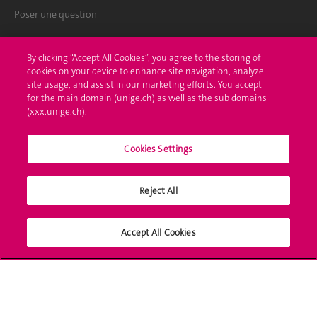
Poser une question
L'UNIGE vous informe
By clicking “Accept All Cookies”, you agree to the storing of
cookies on your device to enhance site navigation, analyze
UNIGE Mobile
site usage, and assist in our marketing efforts. You accept
for the main domain (unige.ch) as well as the sub domains
Médias
(xxx.unige.ch).
Offres d'emploi
Cookies Settings
Bibliothèque
Calendrier académique
Reject All
Médias sociaux UNIGE
Accept All Cookies
Accréditation