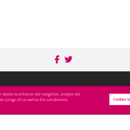
crire à l'UNIGE
L'UNIGE vous informe
ur device to enhance site navigation, analyze site
Cookies S
ain (unige.ch) as well as the sub domains
culations
UNIGE Mobile
es administratives
Médias
ne question
Offres d'emploi