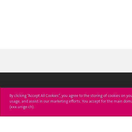
Université de Genève
S'ins
By clicking “Accept All Cookies”, you agree to the storing of cookies on yo
usage, and assist in our marketing efforts. You accept for the main dom
24 rue du Général-Dufour
Immatri
(xxx.unige.ch).
1211 Genève 4
T. +41 (0)22 379 71 11
Démarch
F. +41 (0)22 379 11 34
Poser u