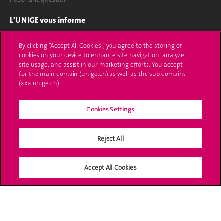
L'UNIGE vous informe
UNIGE Mobile
By clicking “Accept All Cookies”, you agree to the storing of
cookies on your device to enhance site navigation, analyze
Médias
site usage, and assist in our marketing efforts. You accept
for the main domain (unige.ch) as well as the sub domains
Offres d'emploi
(xxx.unige.ch).
Bibliothèque
Cookies Settings
Calendrier académique
Reject All
Médias sociaux UNIGE
Accept All Cookies
Accréditation