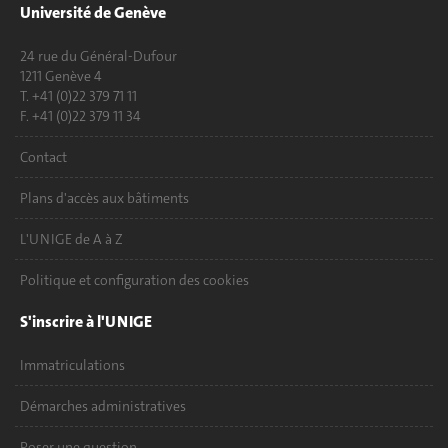
Université de Genève
24 rue du Général-Dufour
1211 Genève 4
T. +41 (0)22 379 71 11
F. +41 (0)22 379 11 34
Contact
Plans d'accès aux bâtiments
L'UNIGE de A à Z
Politique et configuration des cookies
S'inscrire à l'UNIGE
Immatriculations
Démarches administratives
Poser une question