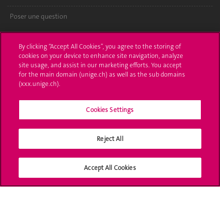
Poser une question
L'UNIGE vous informe
By clicking “Accept All Cookies”, you agree to the storing of
cookies on your device to enhance site navigation, analyze
UNIGE Mobile
site usage, and assist in our marketing efforts. You accept
for the main domain (unige.ch) as well as the sub domains
Médias
(xxx.unige.ch).
Offres d'emploi
Cookies Settings
Bibliothèque
Calendrier académique
Reject All
Médias sociaux UNIGE
Accept All Cookies
Accréditation