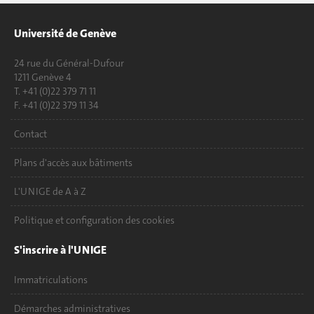
Université de Genève
24 rue du Général-Dufour
1211 Genève 4
T. +41 (0)22 379 71 11
F. +41 (0)22 379 11 34
Contact
Plans d'accès aux bâtiments
L'UNIGE de A à Z
Politique et configuration des cookies
S'inscrire à l'UNIGE
Immatriculations
Démarches administratives