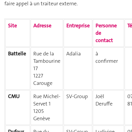
faire appel à un traiteur externe.
Site
Adresse
Entreprise
Personne
T
de
contact
Battelle
Rue de la
Adalia
à
Tambourine
confirmer
17
1227
Carouge
CMU
Rue Michel-
SV-Group
Joël
0
Servet 1
Deruffe
81
1205
Genève
Dufour
Rue du
SV-Group
Ludivine
0