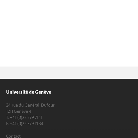
Université de Genève
24 rue du Général-Dufour
1211 Genève 4
T. +41 (0)22 379 71 11
F. +41 (0)22 379 11 34
Contact