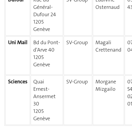
Général-
Osternaud
43
Dufour 24
1205
Genève
Uni Mail
Bd du Pont-
SV-Group
Magali
07
d'Arve 40
Crettenand
0
1205
Genève
Sciences
Quai
SV-Group
Morgane
0
Ernest-
Mizgailo
54
Ansermet
0
30
01
1205
Genève