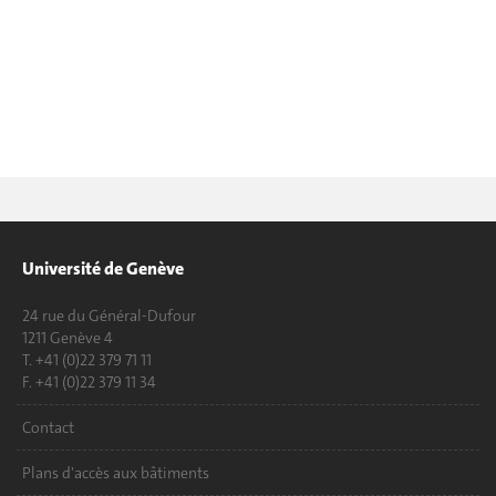
Université de Genève
24 rue du Général-Dufour
1211 Genève 4
T. +41 (0)22 379 71 11
F. +41 (0)22 379 11 34
Contact
Plans d'accès aux bâtiments