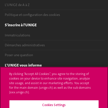
L'UNIGE de A à Z
Politique et configuration des cookies
S'inscrire à l'UNIGE
Immatriculations
Démarches administratives
Poser une question
L'UNIGE vous informe
By clicking “Accept All Cookies”, you agree to the storing of
UNIGE Mobile
cookies on your device to enhance site navigation, analyze
site usage, and assist in our marketing efforts. You accept
Médias
for the main domain (unige.ch) as well as the sub domains
(xxx.unige.ch).
Offres d'emploi
Bibliothèque
Cookies Settings