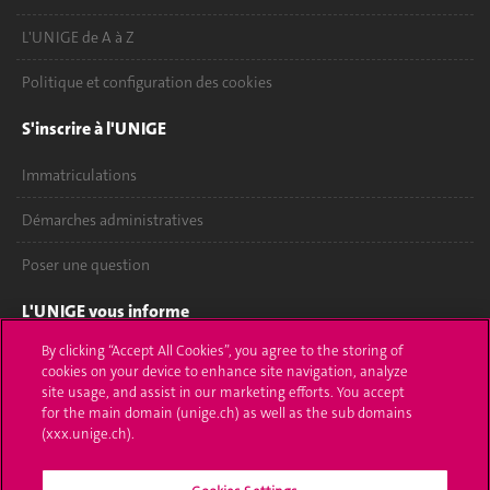
L'UNIGE de A à Z
Politique et configuration des cookies
S'inscrire à l'UNIGE
Immatriculations
Démarches administratives
Poser une question
L'UNIGE vous informe
By clicking “Accept All Cookies”, you agree to the storing of
UNIGE Mobile
cookies on your device to enhance site navigation, analyze
site usage, and assist in our marketing efforts. You accept
Médias
for the main domain (unige.ch) as well as the sub domains
(xxx.unige.ch).
Offres d'emploi