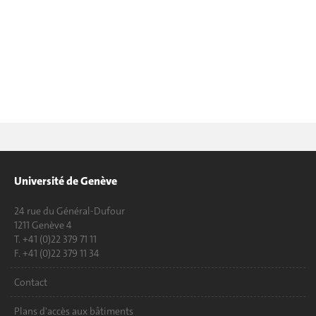
Université de Genève
24 rue du Général-Dufour
1211 Genève 4
T. +41 (0)22 379 71 11
F. +41 (0)22 379 11 34
Contact
Plans d'accès aux bâtiments