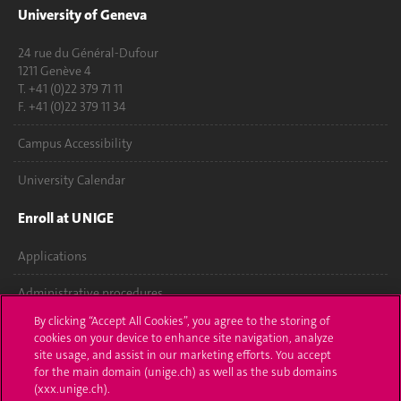
University of Geneva
24 rue du Général-Dufour
1211 Genève 4
T. +41 (0)22 379 71 11
F. +41 (0)22 379 11 34
Campus Accessibility
University Calendar
Enroll at UNIGE
Applications
Administrative procedures
By clicking “Accept All Cookies”, you agree to the storing of
Ask a question
cookies on your device to enhance site navigation, analyze
site usage, and assist in our marketing efforts. You accept
Contact
for the main domain (unige.ch) as well as the sub domains
(xxx.unige.ch).