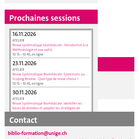
Prochaines sessions
16.11.2026
ATELIER
Revue systématique biomédicale : Introduction à la
Méthodologie et aux outils
10:15 – 10:45, en ligne
23.11.2026
Inscription
ATELIER
Revue Systématique Biomédicale: Systematic ou
Lien vers le formulaire d'inscription
Scoping Review - Quel type de revue choisir ?
10:15 – 10:45, en ligne
Suivre/Annuler mon inscription
30.11.2026
ATELIER
Revue Systématique Biomédicale: Identifier les
bases de données et adapter les stratégies de
recherche
Contact
10:15 – 10:45, en ligne
07.12.2026
agenda complet >>
biblio-formation@unige.ch
ATELIER
Revue Systématique Biomédicale : PRISMA – un