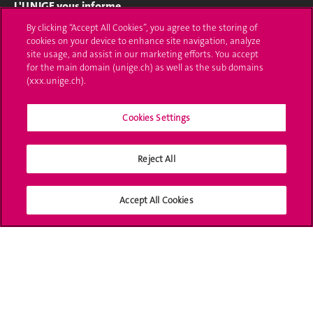
L'UNIGE vous informe
By clicking “Accept All Cookies”, you agree to the storing of
UNIGE Mobile
cookies on your device to enhance site navigation, analyze
site usage, and assist in our marketing efforts. You accept
Médias
for the main domain (unige.ch) as well as the sub domains
(xxx.unige.ch).
Offres d'emploi
Cookies Settings
Bibliothèque
Calendrier académique
Reject All
Médias sociaux UNIGE
Accept All Cookies
Accréditation