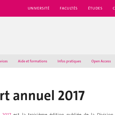
UNIVERSITÉ
FACULTÉS
ÉTUDES
rvices
Aide et formations
Infos pratiques
Open Access
rt annuel 2017
 2017
est la troisième édition publiée de la Division