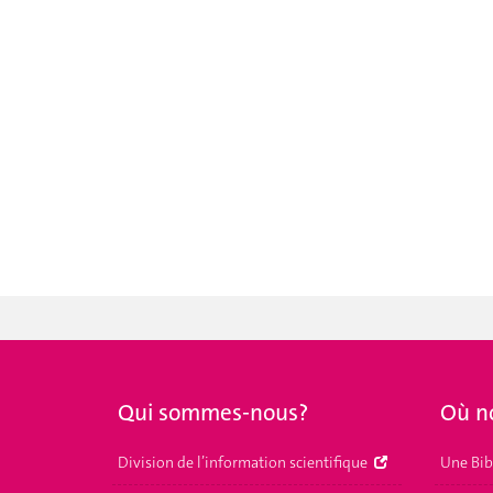
Qui sommes-nous?
Où n
Division de l’information scientifique
Une Bib