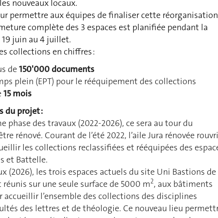
 les nouveaux locaux.
 permettre aux équipes de finaliser cette réorganisation
meture complète des 3 espaces est planifiée pendant la
19 juin au 4 juillet.
s collections en chiffres :
us de
150'000 documents
ps plein (EPT) pour le rééquipement des collections
e
15 mois
s du projet :
 phase des travaux (2022-2026), ce sera au tour du
tre rénové. Courant de l’été 2022, l’aile Jura rénovée rouvr
eillir les collections reclassifiées et rééquipées des espac
 et Battelle.
x (2026), les trois espaces actuels du site Uni Bastions de 
2
 réunis sur une seule surface de 5000 m
, aux bâtiments
r accueillir l’ensemble des collections des disciplines
ltés des lettres et de théologie. Ce nouveau lieu permett