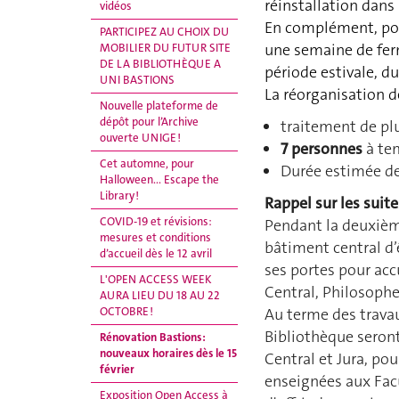
réinstallation dans
vidéos
En complément, pour
PARTICIPEZ AU CHOIX DU
une semaine de fer
MOBILIER DU FUTUR SITE
DE LA BIBLIOTHÈQUE A
période estivale, du 
UNI BASTIONS
La réorganisation de
Nouvelle plateforme de
dépôt pour l’Archive
traitement de pl
ouverte UNIGE !
7 personnes
à tem
Cet automne, pour
Durée estimée d
Halloween... Escape the
Library !
Rappel sur les suite
COVID-19 et révisions:
Pendant la deuxième
mesures et conditions
bâtiment central d’ê
d’accueil dès le 12 avril
ses portes pour accu
L'OPEN ACCESS WEEK
Central, Philosophes
AURA LIEU DU 18 AU 22
OCTOBRE !
Au terme des travau
Bibliothèque seront
Rénovation Bastions :
nouveaux horaires dès le 15
Central et Jura, pou
février
enseignées aux Facu
Exposition Open Access à