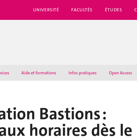
UNIVERSITÉ
FACULTÉS
ÉTUDES
rvices
Aide et formations
Infos pratiques
Open Access
tion Bastions :
ux horaires dès le