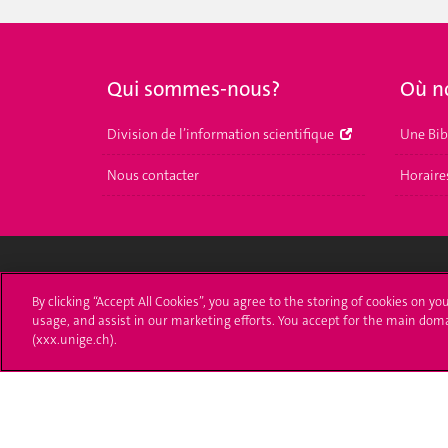
Qui sommes-nous?
Où n
Division de l’information scientifique
Une Bib
Nous contacter
Horaire
Université de Genève
S'ins
By clicking “Accept All Cookies”, you agree to the storing of cookies on yo
usage, and assist in our marketing efforts. You accept for the main dom
(xxx.unige.ch).
24 rue du Général-Dufour
Immatri
1211 Genève 4
T. +41 (0)22 379 71 11
Démarch
F. +41 (0)22 379 11 34
Poser u