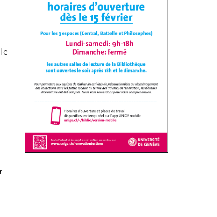
lle
r