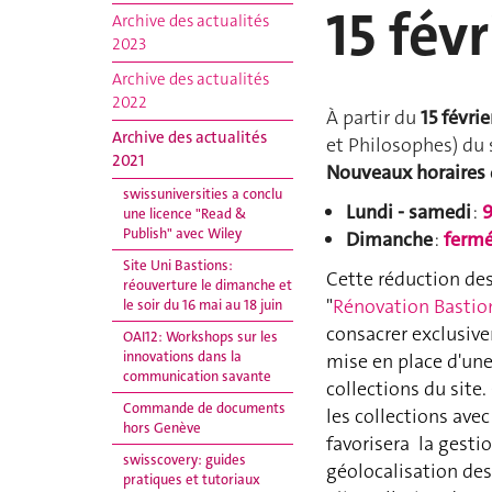
15 févr
Archive des actualités
2023
Archive des actualités
2022
À partir du
15 févrie
Archive des actualités
et Philosophes) du 
2021
Nouveaux horaires 
swissuniversities a conclu
Lundi - samedi
:
9
une licence "Read &
Publish" avec Wiley
Dimanche
:
ferm
Site Uni Bastions:
Cette réduction des 
réouverture le dimanche et
"
Rénovation Bastio
le soir du 16 mai au 18 juin
consacrer exclusiv
OAI12: Workshops sur les
innovations dans la
mise en place d'une
communication savante
collections du site.
Commande de documents
les collections ave
hors Genève
favorisera la gestio
swisscovery: guides
géolocalisation des
pratiques et tutoriaux