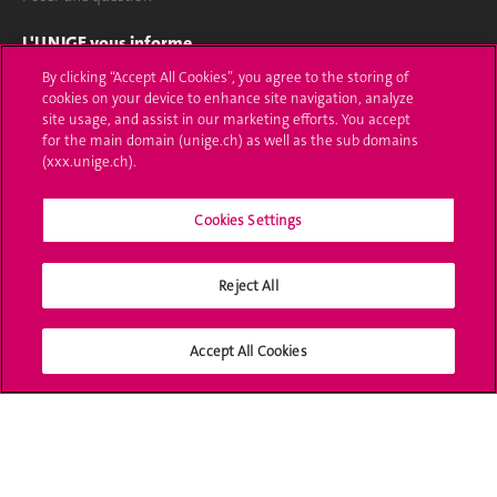
L'UNIGE vous informe
By clicking “Accept All Cookies”, you agree to the storing of
UNIGE Mobile
cookies on your device to enhance site navigation, analyze
site usage, and assist in our marketing efforts. You accept
Médias
for the main domain (unige.ch) as well as the sub domains
(xxx.unige.ch).
Offres d'emploi
Cookies Settings
Bibliothèque
Calendrier académique
Reject All
Médias sociaux UNIGE
Accept All Cookies
Accréditation