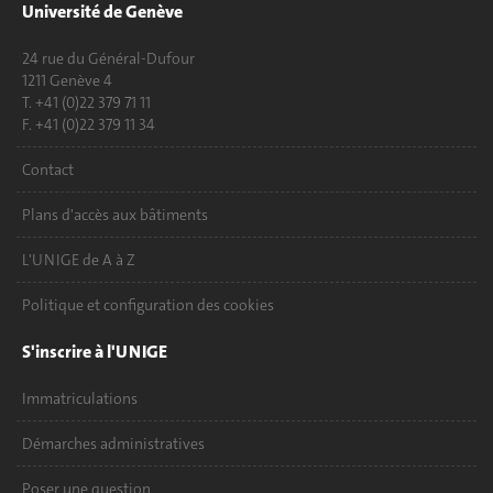
Université de Genève
24 rue du Général-Dufour
1211 Genève 4
T. +41 (0)22 379 71 11
F. +41 (0)22 379 11 34
Contact
Plans d'accès aux bâtiments
L'UNIGE de A à Z
Politique et configuration des cookies
S'inscrire à l'UNIGE
Immatriculations
Démarches administratives
Poser une question