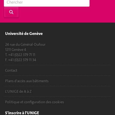
Université de Genève
24 rue du Général-Dufour
1211 Genève 4
T. +41 (0)22 379 71 11
F. +41 (0)22 379 11 34
Contact
Plans d'accès aux bâtiments
L'UNIGE de A à Z
Politique et configuration des cookies
S'inscrire à l'UNIGE