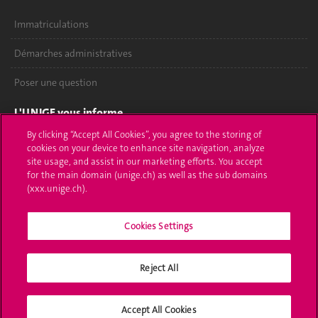
Immatriculations
Démarches administratives
Poser une question
L'UNIGE vous informe
By clicking “Accept All Cookies”, you agree to the storing of
UNIGE Mobile
cookies on your device to enhance site navigation, analyze
site usage, and assist in our marketing efforts. You accept
Médias
for the main domain (unige.ch) as well as the sub domains
(xxx.unige.ch).
Offres d'emploi
Cookies Settings
Bibliothèque
Calendrier académique
Reject All
Médias sociaux UNIGE
Accept All Cookies