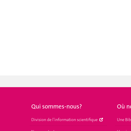
Qui sommes-nous?
Où n
Division de l’information scientifique
Une Bib