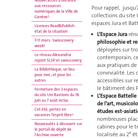
Nouvel accès à distance
aux ressources
Pour rappel, jusqu’
numériques de la Ville de
collections du site 
Genève !
espaces Jura et Batt
Licences Read&Publish :
état de la situation
L’Espace Jura
réno
7-11 mars: Swisscovery
philosophie et re
week!
déployées sur tr
Le réseau Alexandria
contemporain, ce 
rejoint SLSP et swisscovery
aux pratiques de 
La Bibliothèque, un lieu
convivialité. Les 
pour moi...et pour les
accessibles sur r
autres
le bâtiment des 
Fermeture des 3 espaces
L’Espace Battelle 
du site Uni Bastions du 18
juin au 7 août inclus
de l’art, musico
Cet été, partez en
études est-asiat
vacances l’esprit libre !
nombreuses places
Nouveautés à découvrir sur
cabines pour le t
le portail de dépôt de
e
localisée au 2
ét
l'Archive ouverte