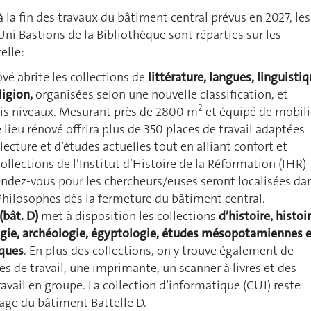
à la fin des travaux du bâtiment central prévus en 2027, les
Uni Bastions de la Bibliothèque sont réparties sur les
elle:
vé abrite les collections de
littérature, langues, linguistiq
ligion,
organisées selon une nouvelle classification, et
2
ois niveaux. Mesurant près de 2800 m
et équipé de mobili
lieu rénové offrira plus de 350 places de travail adaptées
lecture et d’études actuelles tout en alliant confort et
collections de l’Institut d’Histoire de la Réformation (IHR)
endez-vous pour les chercheurs/euses seront localisées da
Philosophes dès la fermeture du bâtiment central.
(bât. D)
met à disposition les collections
d’histoire, histoi
logie, archéologie, égyptologie, études mésopotamiennes 
iques
. En plus des collections, on y trouve également de
 de travail, une imprimante, un scanner à livres et des
ravail en groupe. La collection d’informatique (CUI) reste
age du bâtiment Battelle D.