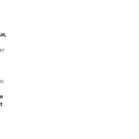
ue,
er
ns
re
et