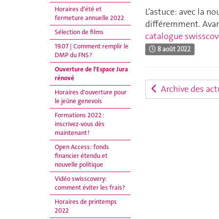
Horaires d'été et
L’astuce: avec la no
fermeture annuelle 2022
différemment. Avant
Sélection de films
catalogue swisscov
19.07 | Comment remplir le
8 août 2022
DMP du FNS ?
Ouverture de l'Espace Jura
rénové
Archive des act
Horaires d'ouverture pour
le jeûne genevois
Formations 2022 :
inscrivez-vous dès
maintenant !
Open Access: fonds
financier étendu et
nouvelle politique
Vidéo swisscovery:
comment éviter les frais?
Horaires de printemps
2022