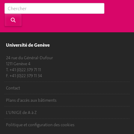
Université de Genève
24 rue du Général-Dufour
1211 Genève 4
T. +41 (0)22 379 71 11
F. +41 (0)22 379 11 34
Contact
Plans d'accès aux bâtiments
L'UNIGE de A à Z
Politique et configuration des cookies