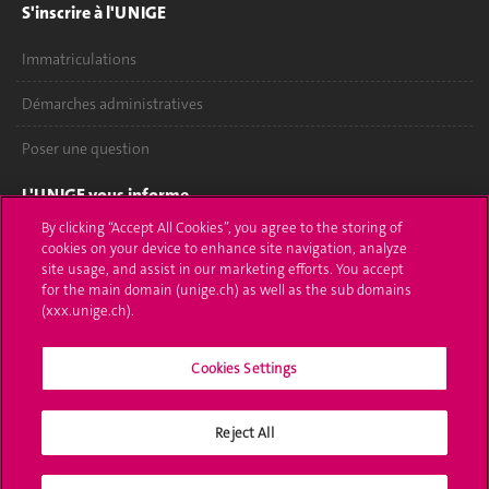
S'inscrire à l'UNIGE
Immatriculations
Démarches administratives
Poser une question
L'UNIGE vous informe
By clicking “Accept All Cookies”, you agree to the storing of
UNIGE Mobile
cookies on your device to enhance site navigation, analyze
site usage, and assist in our marketing efforts. You accept
Médias
for the main domain (unige.ch) as well as the sub domains
(xxx.unige.ch).
Offres d'emploi
Cookies Settings
Bibliothèque
Calendrier académique
Reject All
Médias sociaux UNIGE