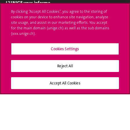
L'UNIGE vous informe
By clicking “Accept All Cookies”, you agree to the storing of
UNIGE Mobile
cookies on your device to enhance site navigation, analyze
site usage, and assist in our marketing efforts. You accept
Médias
for the main domain (unige.ch) as well as the sub domains
(xxx.unige.ch).
Offres d'emploi
Cookies Settings
Bibliothèque
Calendrier académique
Reject All
Médias sociaux UNIGE
Accept All Cookies
Accréditation