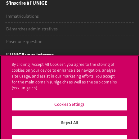
S'inscrire à l'UNIGE
Immatriculations
Démarches administratives
Poser une question
L'UNIGE vous informe
By clicking “Accept All Cookies”, you agree to the storing of
UNIGE Mobile
cookies on your device to enhance site navigation, analyze
site usage, and assist in our marketing efforts. You accept
Médias
for the main domain (unige.ch) as well as the sub domains
(xxx.unige.ch).
Offres d'emploi
Cookies Settings
Bibliothèque
Calendrier académique
Reject All
Médias sociaux UNIGE