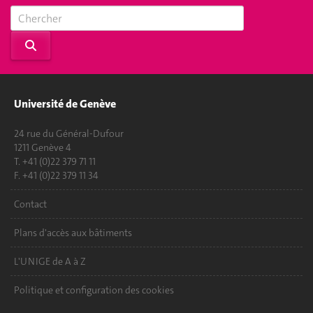
Université de Genève
24 rue du Général-Dufour
1211 Genève 4
T. +41 (0)22 379 71 11
F. +41 (0)22 379 11 34
Contact
Plans d'accès aux bâtiments
L'UNIGE de A à Z
Politique et configuration des cookies