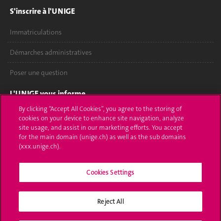
S'inscrire à l'UNIGE
Immatriculations
Démarches administratives
Poser une question
L'UNIGE vous informe
By clicking “Accept All Cookies”, you agree to the storing of
UNIGE Mobile
cookies on your device to enhance site navigation, analyze
site usage, and assist in our marketing efforts. You accept
Médias
for the main domain (unige.ch) as well as the sub domains
(xxx.unige.ch).
Offres d'emploi
Cookies Settings
Bibliothèque
Calendrier académique
Reject All
Médias sociaux UNIGE