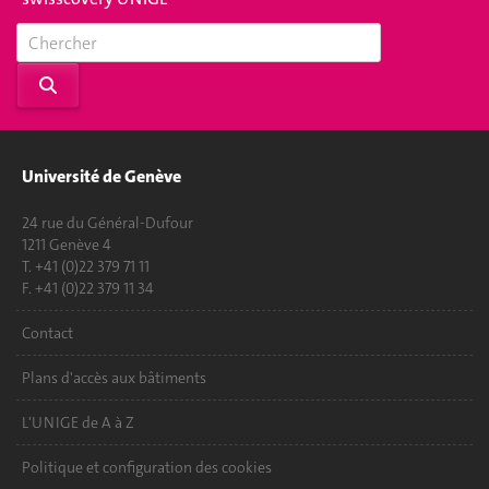
Université de Genève
24 rue du Général-Dufour
1211 Genève 4
T. +41 (0)22 379 71 11
F. +41 (0)22 379 11 34
Contact
Plans d'accès aux bâtiments
L'UNIGE de A à Z
Politique et configuration des cookies