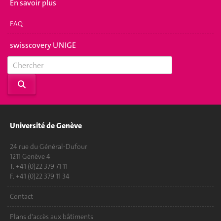
En savoir plus
FAQ
swisscovery UNIGE
Université de Genève
24 rue du Général-Dufour
1211 Genève 4
T. +41 (0)22 379 71 11
F. +41 (0)22 379 11 34
Contact
Plans d'accès aux bâtiments