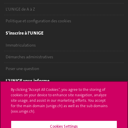
L'UNIGE de A à Z
Politique et configuration des cookies
S'inscrire à l'UNIGE
Immatriculations
Démarches administratives
Poser une question
L'UNIGE vous informe
By clicking “Accept All Cookies”, you agree to the storing of
UNIGE Mobile
cookies on your device to enhance site navigation, analyze
site usage, and assist in our marketing efforts. You accept
Médias
for the main domain (unige.ch) as well as the sub domains
(xxx.unige.ch).
Offres d'emploi
Cookies Settings