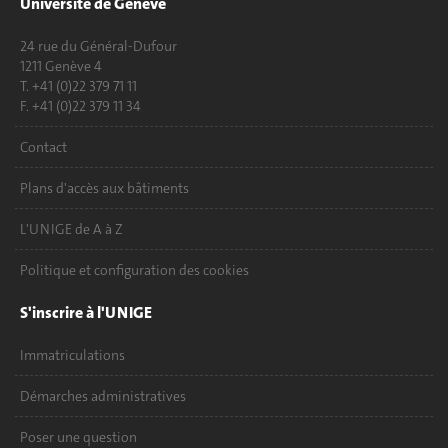
Université de Genève
24 rue du Général-Dufour
1211 Genève 4
T. +41 (0)22 379 71 11
F. +41 (0)22 379 11 34
Contact
Plans d'accès aux bâtiments
L'UNIGE de A à Z
Politique et configuration des cookies
S'inscrire à l'UNIGE
Immatriculations
Démarches administratives
Poser une question