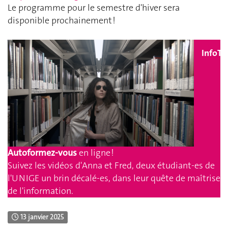
Le programme pour le semestre d'hiver sera
disponible prochainement !
InfoTr
Autoformez-vous
en ligne !
Suivez les vidéos d'Anna et Fred, deux étudiant-es de
l'UNIGE un brin décalé-es, dans leur quête de maîtrise
de l'information.
13 janvier 2025