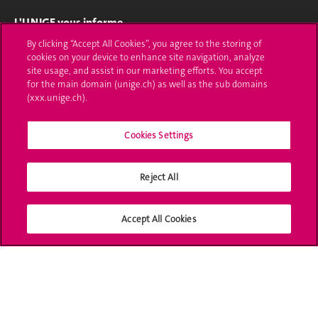
L'UNIGE vous informe
By clicking “Accept All Cookies”, you agree to the storing of
UNIGE Mobile
cookies on your device to enhance site navigation, analyze
site usage, and assist in our marketing efforts. You accept
Médias
for the main domain (unige.ch) as well as the sub domains
(xxx.unige.ch).
Offres d'emploi
Cookies Settings
Bibliothèque
Calendrier académique
Reject All
Médias sociaux UNIGE
Accept All Cookies
Accréditation