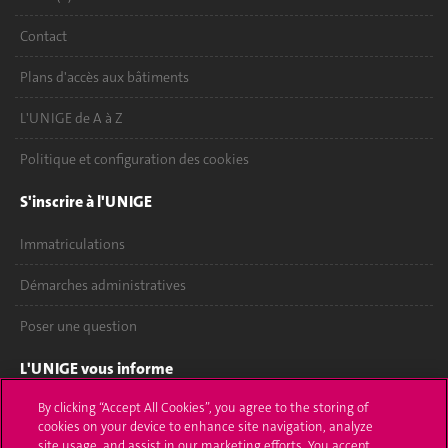
Contact
Plans d'accès aux bâtiments
L'UNIGE de A à Z
Politique et configuration des cookies
S'inscrire à l'UNIGE
Immatriculations
Démarches administratives
Poser une question
L'UNIGE vous informe
By clicking “Accept All Cookies”, you agree to the storing of
UNIGE Mobile
cookies on your device to enhance site navigation, analyze
site usage, and assist in our marketing efforts. You accept