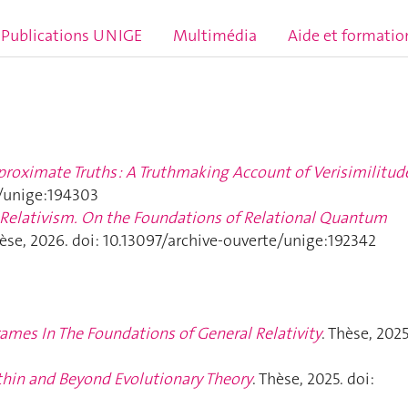
Publications UNIGE
Multimédia
Aide et formatio
roximate Truths : A Truthmaking Account of Verisimilitud
e/unige:194303
elativism. On the Foundations of Relational Quantum
hèse, 2026. doi: 10.13097/archive-ouverte/unige:192342
rames In The Foundations of General Relativity
. Thèse, 2025
thin and Beyond Evolutionary Theory
. Thèse, 2025. doi: