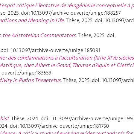
esprit critique ? Tentative de réingénierie conceptuelle à p
èse, 2025. doi: 10.13097/archive-ouverte/unige:188257
motions and Meaning in Life
. Thèse, 2025. doi: 10.13097/arc
n the Aristotelian Commentators
. Thèse, 2025. doi:
. doi: 10.13097/archive-ouverte/unige:185091
me : des condamnations à l’acculturation (XIIIe-XIVe siècles
béatifique, chez Albert le Grand, Thomas d’Aquin et Dietric
ve-ouverte/unige:183559
vity in Plato’s
Theaetetus
. Thèse, 2025. doi: 10.13097/arch
hist
. Thèse, 2024. doi: 10.13097/archive-ouverte/unige:19
2024. doi: 10.13097/archive-ouverte/unige:181750
dence: A critical study of evolving evidence standards for