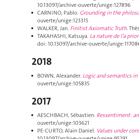
10.13097/archive-ouverte/unige:127896
CARNINO, Pablo.
Grounding in the philos
ouverte/unige:123315
WALKER, Jan.
Finitist Axiomatic Truth
. Thè
TAKAHASHI, Katsuya.
La nature de l’a prio
doi: 10.13097/archive-ouverte/unige:11708
2018
BOWN, Alexander.
Logic and semantics in
ouverte/unige:105835
2017
AESCHBACH, Sébastien.
Ressentiment : a
ouverte/unige:103621
PE-CURTO, Alain Daniel.
Values under cons
10.13097/archive-ouverte/unige:95291