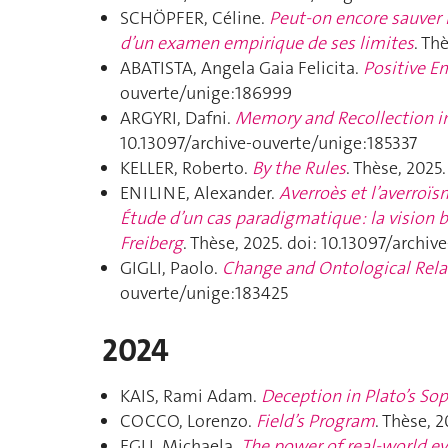
SCHÖPFER, Céline.
Peut-on encore sauver l’
d’un examen empirique de ses limites
. Th
ABATISTA, Angela Gaia Felicita.
Positive E
ouverte/unige:186999
ARGYRI, Dafni.
Memory and Recollection i
10.13097/archive-ouverte/unige:185337
KELLER, Roberto.
By the Rules
. Thèse, 2025
ENILINE, Alexander.
Averroès et l’averroïs
Étude d’un cas paradigmatique : la vision 
Freiberg
. Thèse, 2025. doi: 10.13097/archi
GIGLI, Paolo.
Change and Ontological Relati
ouverte/unige:183425
2024
KAIS, Rami Adam.
Deception in Plato’s
Sop
COCCO, Lorenzo.
Field’s Program
. Thèse, 
EGLI, Michaela.
The power of real-world evi