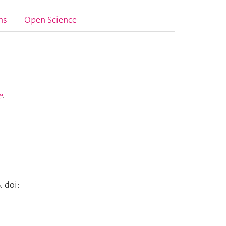
ns
Open Science
e
.
. doi: