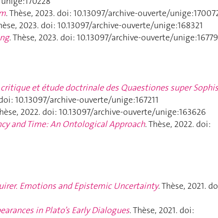
e/unige:170228
sm
. Thèse, 2023. doi: 10.13097/archive-ouverte/unige:17007
Thèse, 2023. doi: 10.13097/archive-ouverte/unige:168321
ing
. Thèse, 2023. doi: 10.13097/archive-ouverte/unige:1677
 critique et étude doctrinale des
Quaestiones super Sophis
 doi: 10.13097/archive-ouverte/unige:167211
Thèse, 2022. doi: 10.13097/archive-ouverte/unige:163626
cy and Time: An Ontological Approach
. Thèse, 2022. doi:
uirer. Emotions and Epistemic Uncertainty
. Thèse, 2021. do
arances in Plato’s Early Dialogues
. Thèse, 2021. doi: