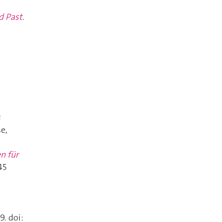
d Past
.
s
se,
n für
45
9. doi: