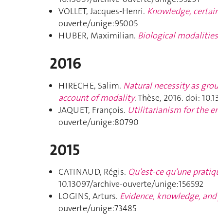
VOLLET, Jacques-Henri.
Knowledge, certain
ouverte/unige:95005
HUBER, Maximilian.
Biological modalities
2016
HIRECHE, Salim.
Natural necessity as gro
account of modality
. Thèse, 2016. doi: 10
JAQUET, François.
Utilitarianism for the er
ouverte/unige:80790
2015
CATINAUD, Régis.
Qu’est-ce qu’une pratiqu
10.13097/archive-ouverte/unige:156592
LOGINS, Arturs.
Evidence, knowledge, and 
ouverte/unige:73485