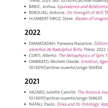
Thèse, 2023. doi: 10.13097/archive-ouvert
BABIC, Joshua.
Equivalence and Relationi
REBOURG, Antoine.
On Strength of Will
. 
HUMBERT-DROZ, Steve.
Modes of imagin
2022
EMAMZADAH, Parwana Nazanine.
Édition
elenchos
de Radulphus Brito
. Thèse, 2022.
CORTI, Alberto.
The Metaphysics of Spin
. 
OMBRATO, Michele Davide.
Emotion, Agen
10.13097/archive-ouverte/unige:160454
2021
VAZARD, Juliette Camille.
The Anxious Inq
10.13097/archive-ouverte/unige:168630
NATALI, Paolo.
Dóxa and Its Ontology: Appe