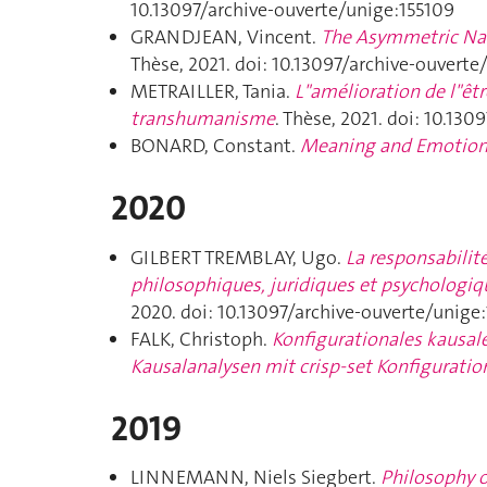
10.13097/archive-ouverte/unige:155109
GRANDJEAN, Vincent.
The Asymmetric Nat
Thèse, 2021. doi: 10.13097/archive-ouverte
METRAILLER, Tania.
L"amélioration de l"êt
transhumanisme
. Thèse, 2021. doi: 10.13
BONARD, Constant.
Meaning and Emotio
2020
GILBERT TREMBLAY, Ugo.
La responsabilité
philosophiques, juridiques et psychologiqu
2020. doi: 10.13097/archive-ouverte/unig
FALK, Christoph.
Konfigurationales kausal
Kausalanalysen mit crisp-set Konfiguratio
2019
LINNEMANN, Niels Siegbert.
Philosophy o