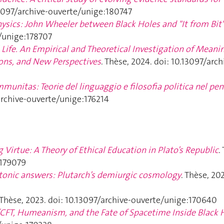
.13097/archive-ouverte/unige:180747
hysics: John Wheeler between Black Holes and "It from Bit
e/unige:178707
Life. An Empirical and Theoretical Investigation of Meanin
ions, and New Perspectives
. Thèse, 2024. doi: 10.13097/arch
nitas: Teorie del linguaggio e filosofia politica nel pen
/archive-ouverte/unige:176214
g Virtue: A Theory of Ethical Education in Plato’s Republic
.
:179079
atonic answers: Plutarch’s demiurgic cosmology
. Thèse, 202
 Thèse, 2023. doi: 10.13097/archive-ouverte/unige:170640
/CFT, Humeanism, and the Fate of Spacetime Inside Black 