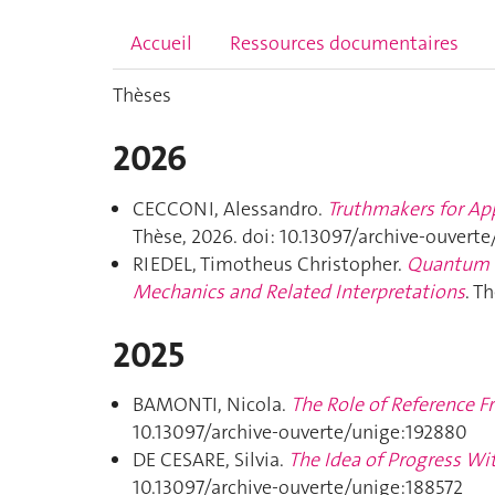
Accueil
Ressources documentaires
Thèses
2026
CECCONI, Alessandro.
Truthmakers for App
Thèse, 2026. doi: 10.13097/archive-ouvert
RIEDEL, Timotheus Christopher.
Quantum R
Mechanics and Related Interpretations
. T
2025
BAMONTI, Nicola.
The Role of Reference F
10.13097/archive-ouverte/unige:192880
DE CESARE, Silvia.
The Idea of Progress Wi
10.13097/archive-ouverte/unige:188572