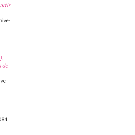
artir
hive-
).
h de
ive-
5084