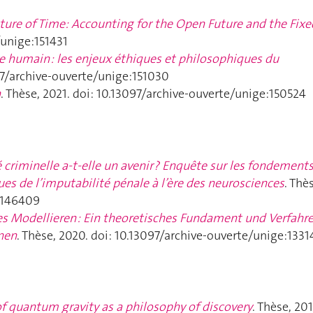
ure of Time: Accounting for the Open Future and the Fixe
/unige:151431
re humain : les enjeux éthiques et philosophiques du
097/archive-ouverte/unige:151030
n
. Thèse, 2021. doi: 10.13097/archive-ouverte/unige:150524
 criminelle a-t-elle un avenir ? Enquête sur les fondement
es de l’imputabilité pénale à l’ère des neurosciences
. Thè
e:146409
es Modellieren : Ein theoretisches Fundament und Verfahre
nen
. Thèse, 2020. doi: 10.13097/archive-ouverte/unige:1331
f quantum gravity as a philosophy of discovery
. Thèse, 201