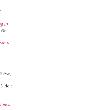
"
.
g in
ive-
siero
 Thèse,
3. doi:
Holes
.