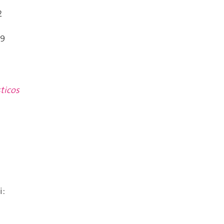
2
99
ticos
i: