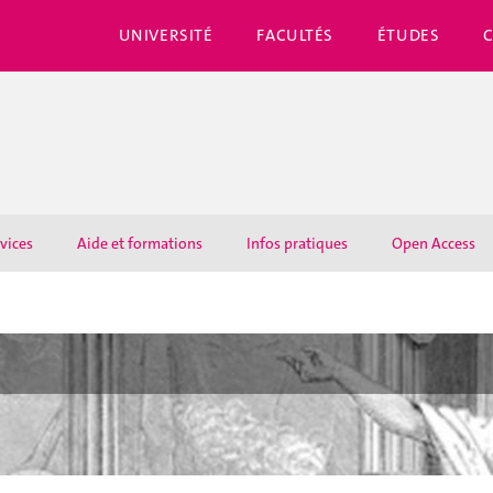
UNIVERSITÉ
FACULTÉS
ÉTUDES
rvices
Aide et formations
Infos pratiques
Open Access