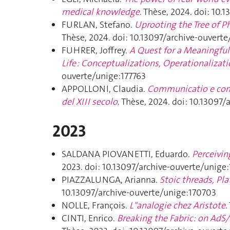
medical knowledge
. Thèse, 2024. doi: 10
FURLAN, Stefano.
Uprooting the Tree of P
Thèse, 2024. doi: 10.13097/archive-ouvert
FUHRER, Joffrey.
A Quest for a Meaningful 
Life : Conceptualizations, Operationalizat
ouverte/unige:177763
APPOLLONI, Claudia.
Communicatio e commu
del XIII secolo
. Thèse, 2024. doi: 10.13097
2023
SALDANA PIOVANETTI, Eduardo.
Perceivin
2023. doi: 10.13097/archive-ouverte/unige
PIAZZALUNGA, Arianna.
Stoic threads, Pl
10.13097/archive-ouverte/unige:170703
NOLLE, François.
L"analogie chez Aristote
.
CINTI, Enrico.
Breaking the Fabric: on AdS