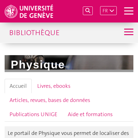
FR
BIBLIOTHÈQUE
Physique
Accueil
Livres, ebooks
Articles, revues, bases de données
Publications UNIGE
Aide et formations
Le portail de Physique vous permet de localiser des