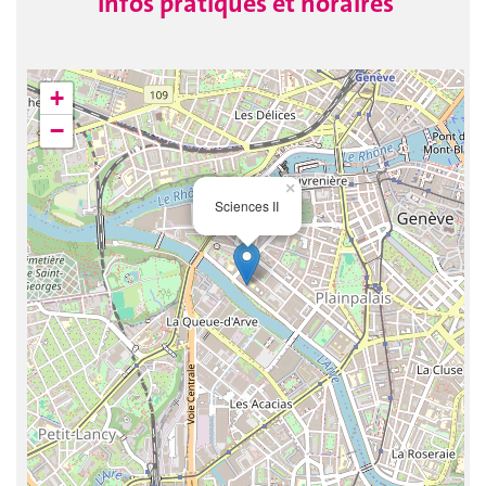
Infos pratiques et horaires
+
−
×
Sciences II