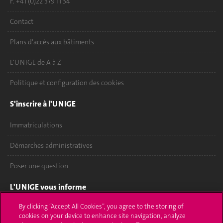
F. +41 (0)22 379 11 34
Contact
Plans d'accès aux bâtiments
L'UNIGE de A à Z
Politique et configuration des cookies
S'inscrire à l'UNIGE
Immatriculations
Démarches administratives
Poser une question
L'UNIGE vous informe
By clicking “Accept All Cookies”, you agree to the storing of
UNIGE Mobile
cookies on your device to enhance site navigation, analyze