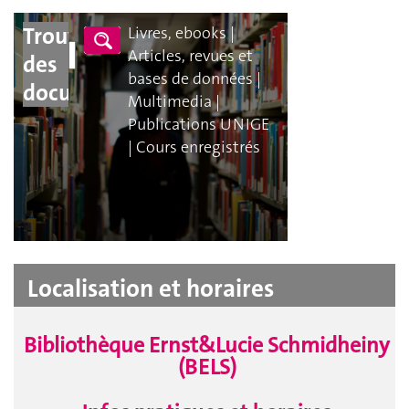
Trouver
Livres, ebooks
|
Articles, revues et
des
bases de données
|
documents
Multimedia
|
Publications UNIGE
|
Cours enregistrés
Localisation et horaires
Bibliothèque Ernst&Lucie Schmidheiny
(BELS)