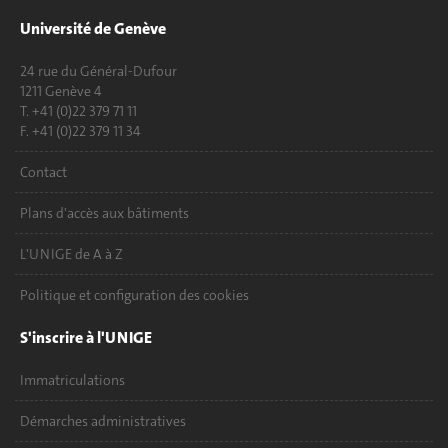
Université de Genève
24 rue du Général-Dufour
1211 Genève 4
T. +41 (0)22 379 71 11
F. +41 (0)22 379 11 34
Contact
Plans d'accès aux bâtiments
L'UNIGE de A à Z
Politique et configuration des cookies
S'inscrire à l'UNIGE
Immatriculations
Démarches administratives