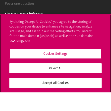
Poser une question
L'UNIGE vous informe
By clicking “Accept All Cookies”, you agree to the storing of
UNIGE Mobile
cookies on your device to enhance site navigation, analyze
site usage, and assist in our marketing efforts. You accept
Médias
for the main domain (unige.ch) as well as the sub domains
(xxx.unige.ch).
Offres d'emploi
Cookies Settings
Bibliothèque
Calendrier académique
Reject All
Médias sociaux UNIGE
Accept All Cookies
Accréditation