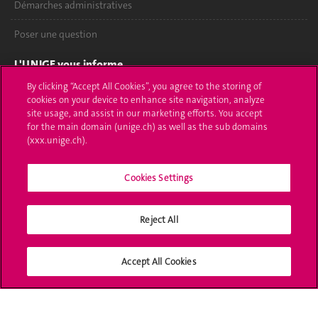
Démarches administratives
Poser une question
L'UNIGE vous informe
By clicking “Accept All Cookies”, you agree to the storing of
UNIGE Mobile
cookies on your device to enhance site navigation, analyze
site usage, and assist in our marketing efforts. You accept
Médias
for the main domain (unige.ch) as well as the sub domains
(xxx.unige.ch).
Offres d'emploi
Cookies Settings
Bibliothèque
Calendrier académique
Reject All
Médias sociaux UNIGE
Accept All Cookies
Accréditation