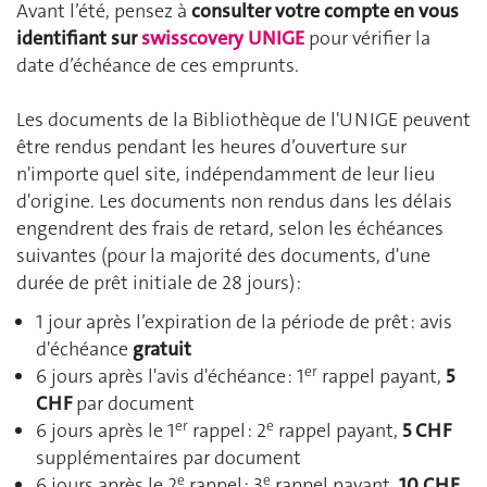
Avant l’été, pensez à
consulter votre compte en vous
identifiant sur
swisscovery UNIGE
pour vérifier la
date d’échéance de ces emprunts.
Les documents de la Bibliothèque de l'UNIGE peuvent
être rendus pendant les heures d’ouverture sur
n'importe quel site, indépendamment de leur lieu
d'origine. Les documents non rendus dans les délais
engendrent des frais de retard, selon les échéances
suivantes (pour la majorité des documents, d'une
durée de prêt initiale de 28 jours) :
1 jour après l’expiration de la période de prêt : avis
d'échéance
gratuit
er
6 jours après l'avis d'échéance : 1
rappel payant,
5
CHF
par document
er
e
6 jours après le 1
rappel : 2
rappel payant,
5 CHF
supplémentaires par document
e
e
6 jours après le 2
rappel : 3
rappel payant,
10 CHF