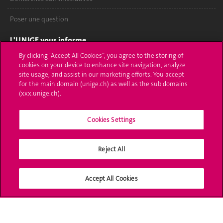
Poser une question
L'UNIGE vous informe
By clicking “Accept All Cookies”, you agree to the storing of
UNIGE Mobile
cookies on your device to enhance site navigation, analyze
site usage, and assist in our marketing efforts. You accept
Médias
for the main domain (unige.ch) as well as the sub domains
(xxx.unige.ch).
Offres d'emploi
Cookies Settings
Bibliothèque
Calendrier académique
Reject All
Médias sociaux UNIGE
Accept All Cookies
Accréditation