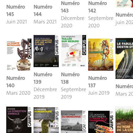
Numéro
Numéro
Numéro
Numéro
143
142
145
144
Numér
Décembre
Septembre
Juin 2021
Mars 2021
juin 20
2020
2020
Numéro
Numéro
Numéro
Numéro
139
138
140
137
Numéro
Décembre
Septembre
Mars 2020
Juin 2019
Mars 2
2019
2019