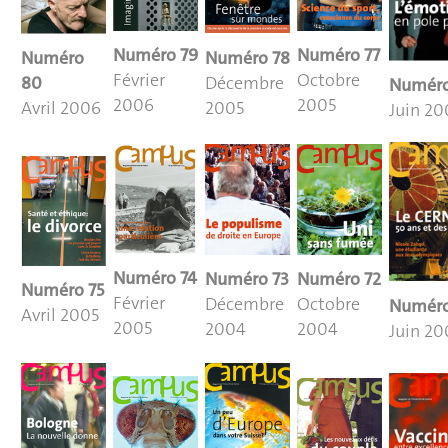
Numéro
79
Numéro
77
Numéro
78
Numéro
Février
Octobre
Décembre
80
Numér
2006
2005
2005
Avril 2006
Juin
20
Numéro
74
Numéro
73
Numéro
72
Numéro
75
Février
Décembre
Octobre
Numér
Avril 2005
2005
2004
2004
Juin
20