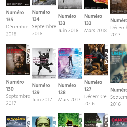
Numéro
Numéro
Numéro
Numéro
134
135
Numéro
132
133
Septembre
Décembre
Décem
Mars 2018
Juin 2018
2018
2018
2017
Numéro
Numéro
Numéro
Numéro
130
127
Numéro
128
129
Septembre
Décembre
Septem
Mars 2017
Juin 2017
2017
2016
2016