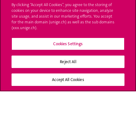
By clicking “Accept All Cookies”, you agree to the storing of
UNIGE Mobile
cookies on your device to enhance site navigation, analyze
site usage, and assist in our marketing efforts. You accept
Médias
for the main domain (unige.ch) as well as the sub domains
(xxx.unige.ch).
Offres d'emploi
Bibliothèque
Cookies Settings
Calendrier académique
Reject All
Médias sociaux UNIGE
Accept All Cookies
Accréditation