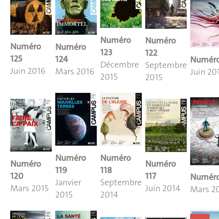
Numéro
Numéro
Numéro
Numéro
123
122
125
124
Numéro
Décembre
Septembre
Juin 2016
Mars 2016
Juin 20
2015
2015
Numéro
Numéro
Numéro
Numéro
119
118
120
117
Numéro
Janvier
Septembre
Mars 2015
Juin 2014
Mars 2
2015
2014