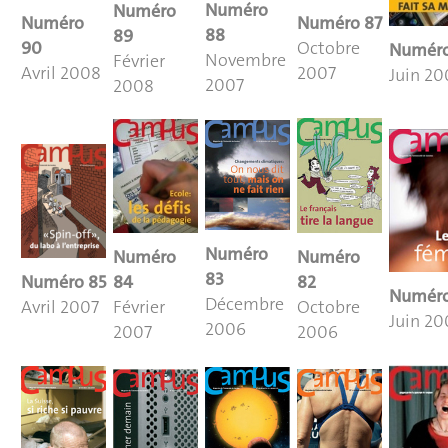
Numéro
Numéro
Numéro
Numéro 87
88
89
90
Octobre
Numéro
Novembre
Février
Avril
2008
2007
Juin 20
2007
2008
Numéro
Numéro
Numéro
83
Numéro 85
84
82
Numér
Décembre
Avril 2007
Février
Octobre
Juin
20
2006
2007
2006