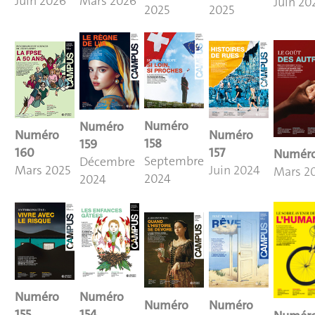
Juin 2026
Mars 2026
Juin 20
2025
2025
Numéro
Numéro
Numéro
Numéro
158
159
15
7
160
Numéro
Septembre
Décembre
Juin 2024
Mars 2025
Mars 2
2024
2024
Numéro
Numéro
Numéro
Numéro
154
155