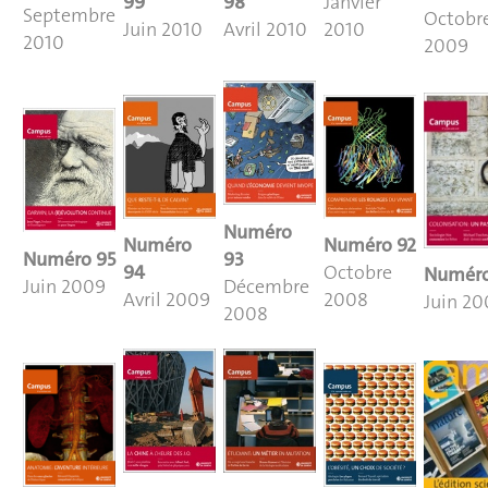
98
99
Janvier
Septembre
Octobr
Avril 2010
Juin 2010
2010
2010
2009
Numéro
Numéro
Numéro
92
Numéro 95
93
94
Octobre
Numér
Juin
2009
Décembre
Avril 2009
2008
Juin 2
2008