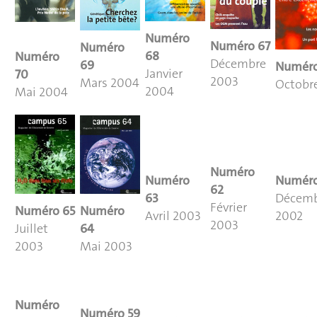
Numéro
Numéro
67
Numéro
68
Numéro
Décembre
69
Numér
Janvier
70
2003
Mars 2004
Octobr
2004
Mai 2004
Numéro
Numéro
Numér
62
63
Décem
Février
Numéro
Numéro
65
Avril 2003
2002
2003
64
Juillet
Mai 2003
2003
Numéro
Numéro
59