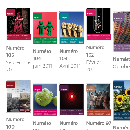
Numéro
Numéro
Numéro
Numéro
102
105
104
103
Numéro
Février
Septembre
juin 2011
Avril 2011
Octobre
2011
2011
Numéro
Numéro
Numéro
Numéro 97
100
Numéro