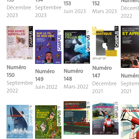
Numéro
152
153
Septembre
Décembre
Décem
Mars 2023
Juin 2023
2023
2023
2022
Numéro
Numéro
Numéro
Numéro
150
Numéro
147
148
149
Septembre
Septem
Décembre
Mars 2022
Juin 2022
2022
2021
2021