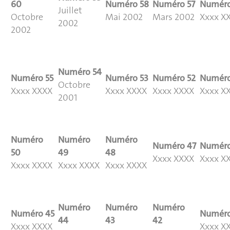
60
Numéro
58
Numéro
57
Numér
Juillet
Octobre
Mai 2002
Mars 2002
Xxxx X
2002
2002
Numéro
54
Numéro
55
Numéro
53
Numéro
52
Numér
Octobre
Xxxx XXXX
Xxxx XXXX
Xxxx XXXX
Xxxx X
2001
Numéro
Numéro
Numéro
Numéro
47
Numér
50
49
48
Xxxx XXXX
Xxxx X
Xxxx XXXX
Xxxx XXXX
Xxxx XXXX
Numéro
Numéro
Numéro
Numéro
45
Numér
44
43
42
Xxxx XXXX
Xxxx X