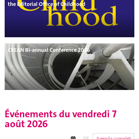
the Editorial Office of Childhood
CREAN Bi-annual Conference 2026
Événements du
vendredi 7
août 2026
Agenda complet