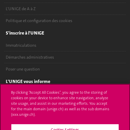
L'UNIGE de A à Z
Politique et configuration des cookies
S'inscrire à l'UNIGE
Immatriculations
Démarches administratives
Poser une question
L'UNIGE vous informe
By clicking “Accept All Cookies”, you agree to the storing of
UNIGE Mobile
cookies on your device to enhance site navigation, analyze
site usage, and assist in our marketing efforts. You accept
Médias
for the main domain (unige.ch) as well as the sub domains
(xxx.unige.ch).
Offres d'emploi
Bibliothèque
Cookies Settings