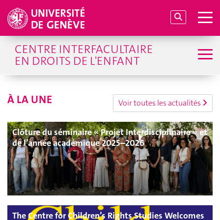
CENTRE INTERFACULTAIRE
EN DROITS DE L'ENFANT
À LA UNE
Voir toutes les actualités
Clôture du séminaire « Projet Interdisciplinaire » et
de l’année académique 2025–2026
The Centre for Children’s Rights Studies Welcomes