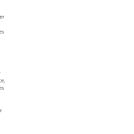
er
es
r
ce,
es
r