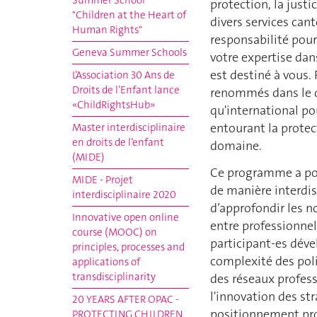
Summer School
protection, la justic
"Children at the Heart of
divers services can
Human Rights"
responsabilité pour
Geneva Summer Schools
votre expertise dan
est destiné à vous.
L’Association 30 Ans de
Droits de l’Enfant lance
renommés dans le do
«ChildRightsHub»
qu'international po
entourant la protec
Master interdisciplinaire
en droits de l’enfant
domaine.
(MIDE)
Ce programme a pour
MIDE - Projet
de manière interdis
interdisciplinaire 2020
d’approfondir les no
Innovative open online
entre professionnel
course (MOOC) on
participant-es dév
principles, processes and
complexité des poli
applications of
transdisciplinarity
des réseaux professi
l'innovation des st
20 YEARS AFTER OPAC -
positionnement prof
PROTECTING CHILDREN