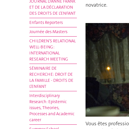
JOURNAL D’ANNE FRANK
novatrice.
ET DE LA DÉCLARATION
DES DROITS DE L’ENFANT
Enfants Reporters
Journée des Masters
CHILDREN’S RELATIONAL
WELL-BEING :
INTERNATIONAL
RESEARCH MEETING
SÉMINAIRE DE
RECHERCHE: DROIT DE
LA FAMILLE - DROITS DE
L’ENFANT
Interdisciplinary
Research: Epistemic
issues, Theories,
Processes and Academic
career
Vous êtes professio