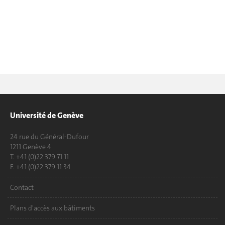
Université de Genève
24 rue du Général-Dufour
1211 Genève 4
T. +41 (0)22 379 71 11
F. +41 (0)22 379 11 34
Contact
Plans d'accès aux bâtiments