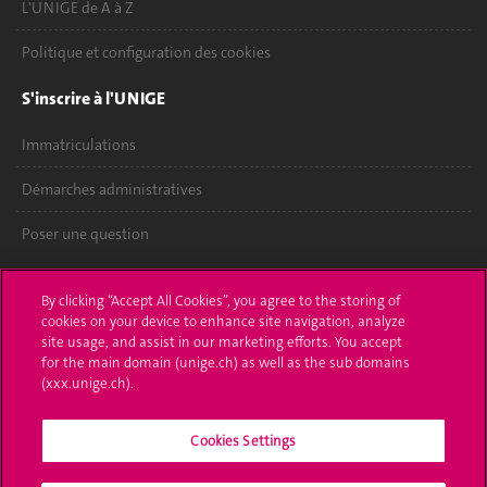
L'UNIGE de A à Z
Politique et configuration des cookies
S'inscrire à l'UNIGE
Immatriculations
Démarches administratives
Poser une question
L'UNIGE vous informe
By clicking “Accept All Cookies”, you agree to the storing of
cookies on your device to enhance site navigation, analyze
UNIGE Mobile
site usage, and assist in our marketing efforts. You accept
for the main domain (unige.ch) as well as the sub domains
Médias
(xxx.unige.ch).
Offres d'emploi
Cookies Settings
Bibliothèque