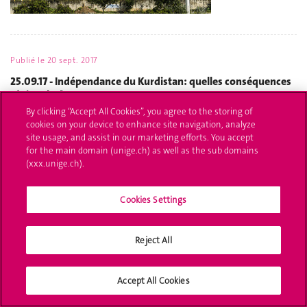
Publié le
20 sept. 2017
25.09.17 - Indépendance du Kurdistan: quelles conséquences
régionales?
By clicking “Accept All Cookies”, you agree to the storing of
Table ronde organisée par le GSI
cookies on your device to enhance site navigation, analyze
site usage, and assist in our marketing efforts. You accept
for the main domain (unige.ch) as well as the sub domains
(xxx.unige.ch).
Cookies Settings
Reject All
Accept All Cookies