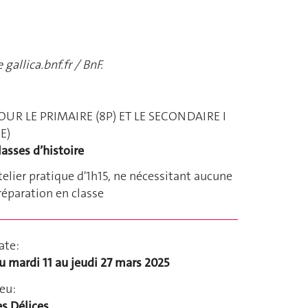
 gallica.bnf.fr / BnF.
OUR LE PRIMAIRE (8P) ET LE SECONDAIRE I
9E)
lasses d’histoire
telier pratique d'1h15, ne nécessitant aucune
réparation en classe
ate:
u mardi 11 au jeudi 27 mars 2025
ieu:
es Délices