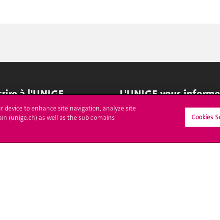
crire à l'UNIGE
L'UNIGE vous informe
ur device to enhance site navigation, analyze site
culations
UNIGE Mobile
Cookies S
ain (unige.ch) as well as the sub domains
es administratives
Médias
ne question
Offres d'emploi
Bibliothèque
Calendrier académique