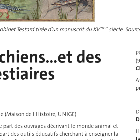
ème
obinet Testard tirée d’un manuscrit du XV
siècle. Source
 chiens…et des
P
(
estiaires
C
A
p
D
ue (Maison de l’Histoire, UNIGE)
D
e part des ouvrages décrivant le monde animal et
L
 part des outils éducatifs cherchant à enseigner la
L