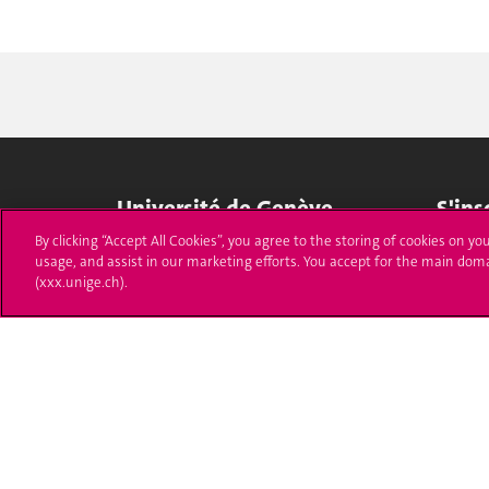
Université de Genève
S'ins
By clicking “Accept All Cookies”, you agree to the storing of cookies on yo
24 rue du Général-Dufour
Immatri
usage, and assist in our marketing efforts. You accept for the main dom
1211 Genève 4
(xxx.unige.ch).
T. +41 (0)22 379 71 11
Démarch
F. +41 (0)22 379 11 34
Poser u
Contact
Plans d'accès aux bâtiments
L'UNIGE de A à Z