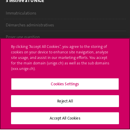
S'inscrire à l'UNIGE
Immatriculations
Démarches administratives
Poser une question
By clicking “Accept All Cookies”, you agree to the storing of
L'UNIGE vous informe
cookies on your device to enhance site navigation, analyze
site usage, and assist in our marketing efforts. You accept
UNIGE Mobile
for the main domain (unige.ch) as well as the sub domains
(xxx.unige.ch).
Médias
Cookies Settings
Offres d'emploi
Bibliothèque
Reject All
Calendrier académique
Accept All Cookies
Médias sociaux UNIGE