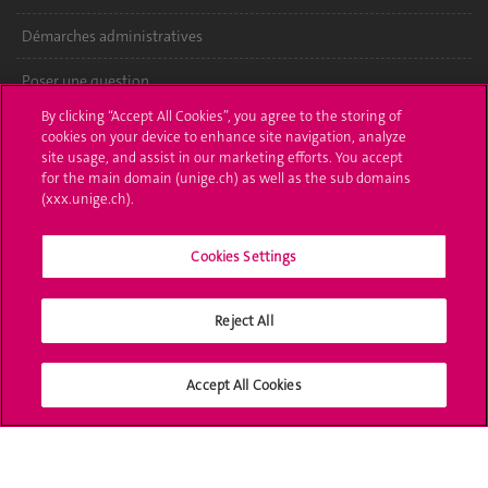
Démarches administratives
Poser une question
By clicking “Accept All Cookies”, you agree to the storing of
L'UNIGE vous informe
cookies on your device to enhance site navigation, analyze
site usage, and assist in our marketing efforts. You accept
UNIGE Mobile
for the main domain (unige.ch) as well as the sub domains
(xxx.unige.ch).
Médias
Cookies Settings
Offres d'emploi
Bibliothèque
Reject All
Calendrier académique
Accept All Cookies
Médias sociaux UNIGE