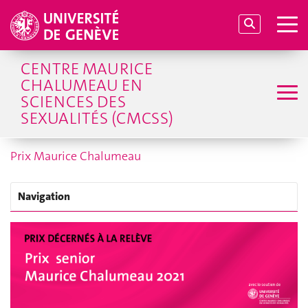
CENTRE MAURICE
CHALUMEAU EN
SCIENCES DES
SEXUALITÉS (CMCSS)
Prix Maurice Chalumeau
Navigation