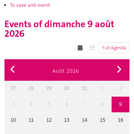
To save anb event
Events of
dimanche 9 août
2026
Full Agenda
Août 2026
27
28
29
30
31
1
2
3
4
5
6
7
8
9
10
11
12
13
14
15
16