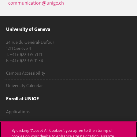
communication@unige.ch
professionals from around the world for
innovative, multidisciplinary summer
courses in the heart of Geneva.
Challenge-project-based & interactive
University of Geneva
learning International community &
networking Renowned professors…
24 rue du Général-Dufour
divers
1211 Genève 4
T. +41 (0)22 379 71 11
F. +41 (0)22 379 11 34
Campus Accessibility
University Calendar
Enroll at UNIGE
Applications
Administrative procedures
By clicking “Accept All Cookies”, you agree to the storing of
cookies on your device to enhance site navigation, analyze
Ask a question