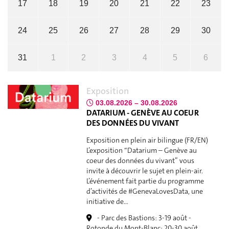
17
18
19
20
21
22
23
24
25
26
27
28
29
30
31
1
2
3
4
5
6
Exposition
03.08.2026 – 30.08.2026
DATARIUM - GENÈVE AU COEUR
DES DONNÉES DU VIVANT
Exposition en plein air bilingue (FR/EN)
L’exposition “Datarium – Genève au
coeur des données du vivant” vous
invite à découvrir le sujet en plein-air.
L’événement fait partie du programme
d’activités de #GenevaLovesData, une
initiative de…
- Parc des Bastions: 3-19 août -
Rotonde du Mont-Blanc: 20-30 août