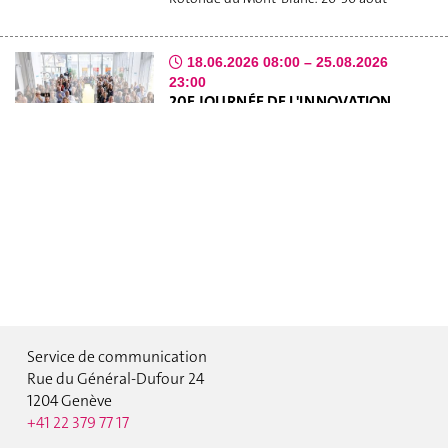
18.06.2026 08:00 – 25.08.2026
23:00
20E JOURNÉE DE L'INNOVATION
2026 : APPEL À PROJETS
À l’occasion de la 20e Journée de
l’innovation, qui se tiendra le jeudi 15
octobre 2026 de 15h à 17h30, le Centre de
l’innovation invite l’ensemble des
collaboratrices et collaborateurs des
HUG et de l’Université de Genève à
soumettre leur projet. La…
Bâtiment: HUG
Service de communication
Formation
Rue du Général-Dufour 24
15.06.2026 – 11.09.2026
1204 Genève
GENEVA SUMMER SCHOOLS 2026
+41 22 379 77 17
What We Offer Join students and young